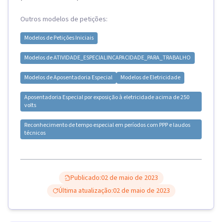
Outros modelos de petições:
Modelos de
Petições Iniciais
Modelos de
ATIVIDADE_ESPECIAL
INCAPACIDADE_PARA_TRABALHO
Modelos de
Aposentadoria Especial
Modelos de
Eletricidade
Aposentadoria Especial por exposição à eletricidade acima de 250
volts
Reconhecimento de tempo especial em períodos com PPP e laudos
técnicos
Publicado:
02 de maio de 2023
Última atualização:
02 de maio de 2023