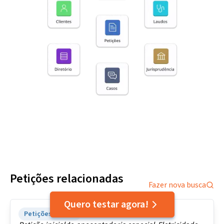
Petições relacionadas
Fazer nova busca
Quero testar agora!
Quero testar agora!
Petições Iniciais