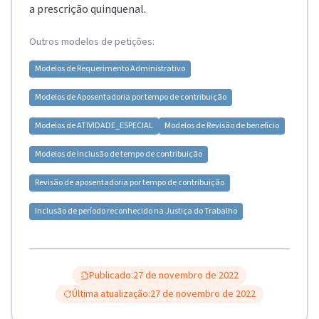
a prescrição quinquenal.
Outros modelos de petições:
Modelos de
Requerimento Administrativo
Modelos de
Aposentadoria por tempo de contribuição
Modelos de
ATIVIDADE_ESPECIAL
Modelos de
Revisão de benefício
Modelos de
Inclusão de tempo de contribuição
Revisão de aposentadoria por tempo de contribuição
Inclusão de período reconhecido na Justiça do Trabalho
Publicado:
27 de novembro de 2022
Última atualização:
27 de novembro de 2022