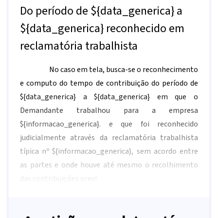
Do período de
${data_generica}
a
${data_generica}
reconhecido em
reclamatória trabalhista
No caso em tela, busca-se o reconhecimento
e computo do tempo de contribuição do período de
${data_generica}
a
${data_generica}
em que o
Demandante trabalhou para a empresa
${informacao_generica}
. e que foi reconhecido
judicialmente através da reclamatória trabalhista
típica nº
${informacao_generica}
, sem acordo entre
as partes e onde houve até mesmo o recolhimento
das contribuições previ