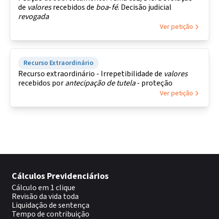
de
valores
recebidos de
boa
-
fé
. Decisão judicial
revogada
Ver petição
Recurso Extraordinário
Recurso extraordinário - Irrepetibilidade de
valores
recebidos por
antecipação
de
tutela
- proteção
Ver petição
Cálculos Previdenciários
Cálculo em 1 clique
Revisão da vida toda
Liquidação de sentença
Tempo de contribuição