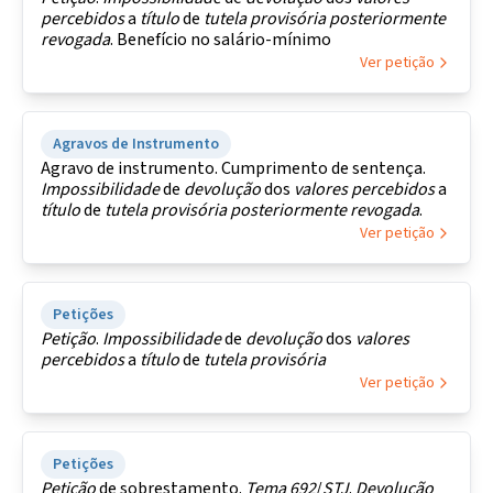
percebidos
a
título
de
tutela
provisória
posteriormente
revogada
. Benefício no salário-mínimo
Ver petição
Agravos de Instrumento
Agravo de instrumento. Cumprimento de sentença.
Impossibilidade
de
devolução
dos
valores
percebidos
a
título
de
tutela
provisória
posteriormente
revogada
.
Ver petição
Petições
Petição
.
Impossibilidade
de
devolução
dos
valores
percebidos
a
título
de
tutela
provisória
Ver petição
Petições
Petição
de sobrestamento.
Tema
692
/
STJ
.
Devolução