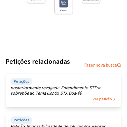
Petições relacionadas
Fazer nova busca
Petições
posteriormente
revogada
.
Entendimento
STF
se
sobrepõe
ao
Tema
692
do
STJ
.
Boa
-
fé
.
Ver petição
Petições
Petição
.
Impossibilidade
de
devolução
dos
valores