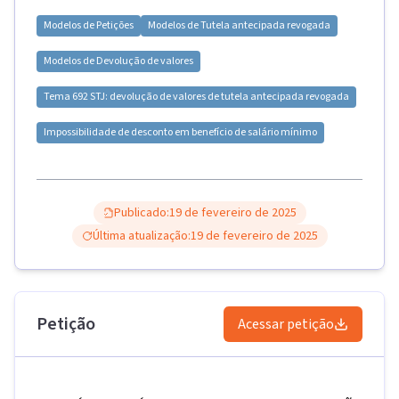
Modelos de
Petições
Modelos de
Tutela antecipada revogada
Modelos de
Devolução de valores
Tema 692 STJ: devolução de valores de tutela antecipada revogada
Impossibilidade de desconto em benefício de salário mínimo
Publicado:
19 de fevereiro de 2025
Última atualização:
19 de fevereiro de 2025
Petição
Acessar petição