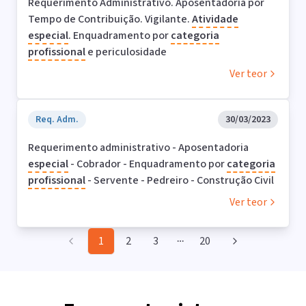
Requerimento Administrativo. Aposentadoria por
Tempo de Contribuição. Vigilante.
Atividade
especial
. Enquadramento por
categoria
profissional
e periculosidade
Ver teor
Req. Adm.
30/03/2023
Requerimento administrativo - Aposentadoria
especial
- Cobrador - Enquadramento por
categoria
profissional
- Servente - Pedreiro - Construção Civil
Ver teor
1
2
3
20
More pages