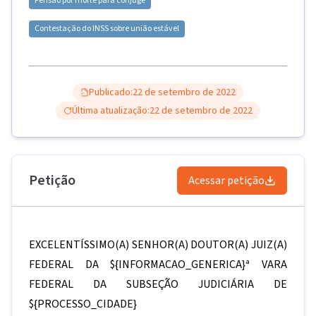
Pensão por morte para cônjuge
Contestação do INSS sobre união estável
Publicado:
22 de setembro de 2022
Última atualização:
22 de setembro de 2022
Petição
Acessar petição
EXCELENTÍSSIMO(A) SENHOR(A) DOUTOR(A) JUIZ(A)
FEDERAL DA
${INFORMACAO_GENERICA}
ª VARA
FEDERAL DA SUBSEÇÃO JUDICIÁRIA DE
${PROCESSO_CIDADE}