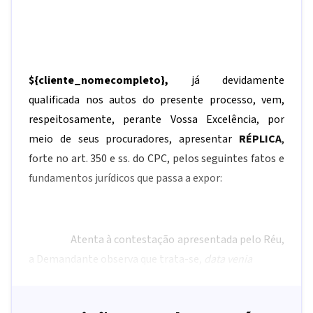
${cliente_nomecompleto}
,
já devidamente
qualificada nos autos do presente processo, vem,
respeitosamente, perante Vossa Excelência, por
meio de seus procuradores, apresentar
RÉPLICA
,
forte no art. 350 e ss. do CPC, pelos seguintes fatos e
fundamentos jurídicos que passa a expor:
Atenta à contestação apresentada pelo Réu,
a Demandante observa que trata-se,
data venia