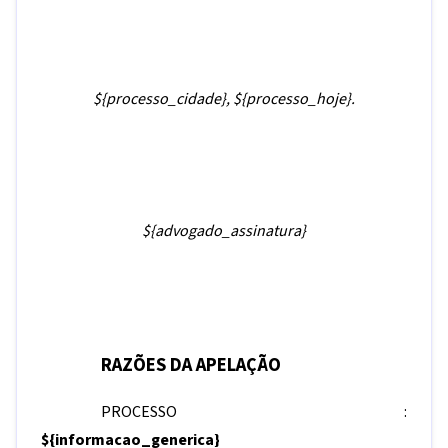
${processo_cidade}
,
${processo_hoje}
.
${advogado_assinatura}
RAZÕES DA APELAÇÃO
PROCESSO :
${informacao_generica}