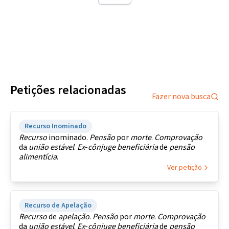
Petições relacionadas
Fazer nova busca
Recurso Inominado
Recurso
inominado.
Pensão
por
morte
.
Comprovação
da
união
estável
.
Ex
-
cônjuge
beneficiária
de
pensão
alimentícia
.
Ver petição
Recurso de Apelação
Recurso
de
apelação
.
Pensão
por
morte
.
Comprovação
da
união
estável
.
Ex
-
cônjuge
beneficiária
de
pensão