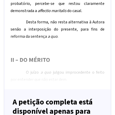
probatório, percebe-se que restou claramente
demonstrada a
affectio maritalis
do casal.
Desta forma, não resta alternativa à Autora
senão a interposição do presente, para fins de
reforma da sentença
a quo
.
II –
DO MÉRITO
O juízo
a quo
julgou improcedente o feito
por entender que não estar dem
A petição completa está
disponível apenas para