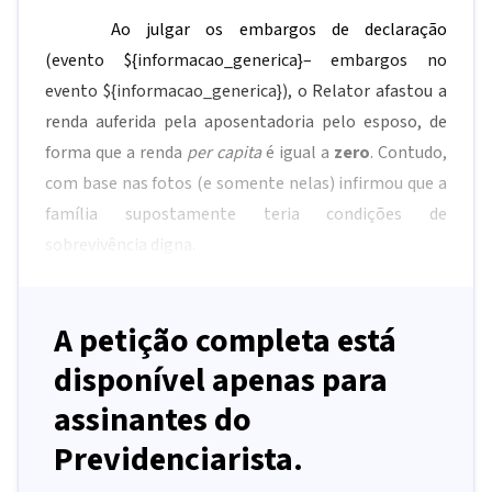
Ao julgar os embargos de declaração
(evento
${informacao_generica}
– embargos no
evento
${informacao_generica}
), o Relator afastou a
renda auferida pela aposentadoria pelo esposo, de
forma que a renda
per capita
é igual a
zero
. Contudo,
com base nas fotos (e somente nelas) infirmou que a
família supostamente teria condições de
sobrevivência digna.
A petição completa está
disponível apenas para
assinantes do
Previdenciarista.