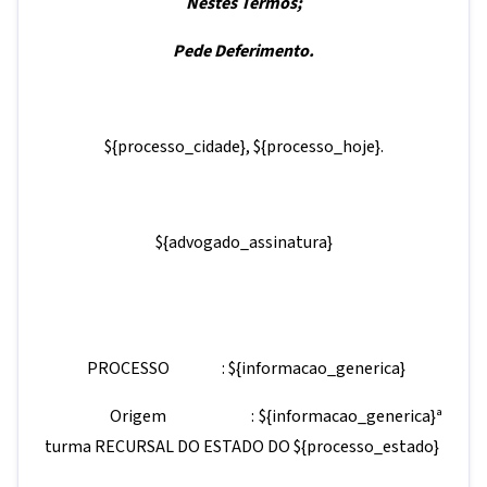
Nestes Termos;
Pede Deferimento.
${processo_cidade},
${processo_hoje}.
${advogado_assinatura}
PROCESSO :
${informacao_generica}
Origem :
${informacao_generica}
ª
turma RECURSAL DO ESTADO DO
${processo_estado}