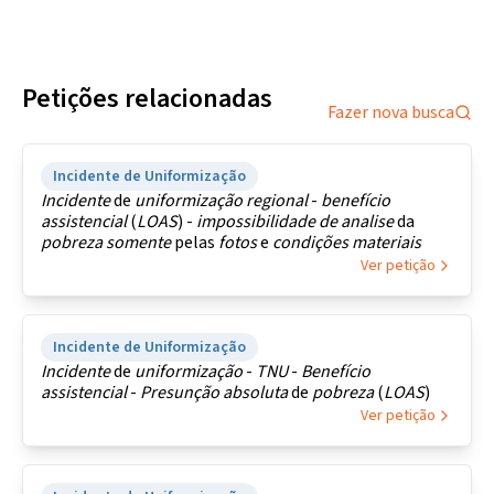
Petições relacionadas
Fazer nova busca
Incidente de Uniformização
Incidente
de
uniformização
regional
-
benefício
assistencial
(
LOAS
) -
impossibilidade
de
analise
da
pobreza
somente
pelas
fotos
e
condições
materiais
Ver petição
Incidente de Uniformização
Incidente
de
uniformização
-
TNU
-
Benefício
assistencial
-
Presunção
absoluta
de
pobreza
(
LOAS
)
Ver petição