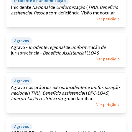
Incidente de Uniformização
Inicidente
Nacional
de
Uniformização
(
TNU
).
Benefício
assitencial
.
Pessoa
com deficiência. Visão monocular.
Ver petição
Agravos
Agravo -
Incidente
regional
de
uniformização
de
jurisprudência -
Benefício Assistencial
(
LOAS
Ver petição
Agravos
Agravo nos próprios autos.
Incidente
de
uniformização
nacional
(
TNU
).
Benefício assistencial
(
BPC
-
LOAS
).
Interpretação
restritiva
do
grupo familiar.
Ver petição
Agravos