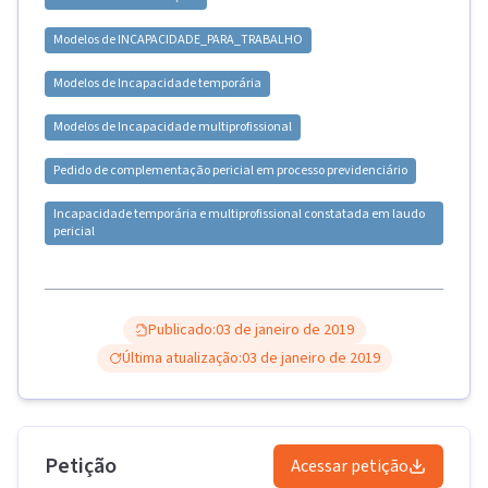
Modelos de
INCAPACIDADE_PARA_TRABALHO
Modelos de
Incapacidade temporária
Modelos de
Incapacidade multiprofissional
Pedido de complementação pericial em processo previdenciário
Incapacidade temporária e multiprofissional constatada em laudo
pericial
Publicado:
03 de janeiro de 2019
Última atualização:
03 de janeiro de 2019
Petição
Acessar petição