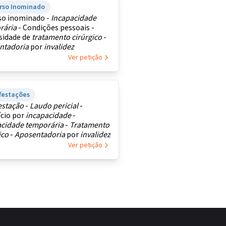
rso Inominado
so inominado -
Incapacidade
rária
- Condições pessoais -
sidade de
tratamento
cirúrgico
-
ntadoria
por
invalidez
Ver petição
festações
estação
-
Laudo
pericial
-
ício por
incapacidade
-
acidade
temporária
-
Tratamento
ico
-
Aposentadoria
por
invalidez
Ver petição