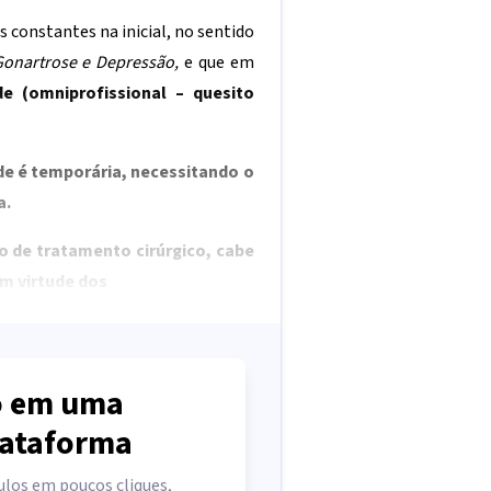
 constantes na inicial, no sentido
onartrose e Depressão,
e que em
de (omniprofissional – quesito
de é temporária, necessitando o
a.
o de tratamento cirúrgico, cabe
m virtude dos
 em uma
lataforma
ulos em poucos cliques,