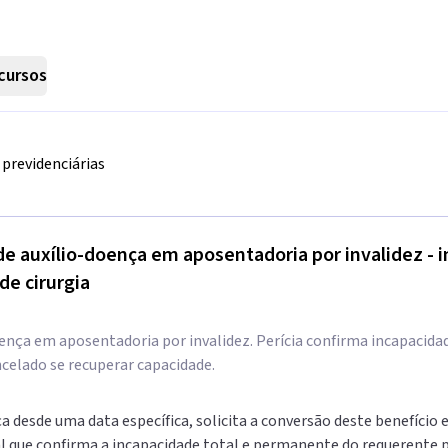
cursos
previdenciárias
e auxílio-doença em aposentadoria por invalidez - 
de cirurgia
ença em aposentadoria por invalidez. Perícia confirma incapacida
ncelado se recuperar capacidade.
a desde uma data específica, solicita a conversão deste benefício 
al que confirma a incapacidade total e permanente do requerente p