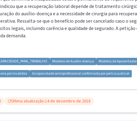
ndicou que a recuperação laboral depende de tratamento cirúrgico, 
ração do auxílio-doença e a necessidade de cirurgia para recuper
erativa. Ressalta-se que o benefício pode ser cancelado caso o se
itos legais, incluindo carência e qualidade de segurado. A petição 
 da demanda.
CAPACIDADE_PARA_TRABALHO
Modelos de
Auxílio-doença
Modelos de
Aposentadori
ria por invalidez
Incapacidade omniprofissional confirmada por perícia judicial
8
Última atualização:
14 de dezembro de 2018