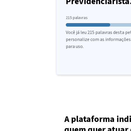
Previdenciarista
215
palavras
Você já leu
215
palavras desta pe
personalize com as informações d
para uso.
A plataforma ind
quem quer atuar 