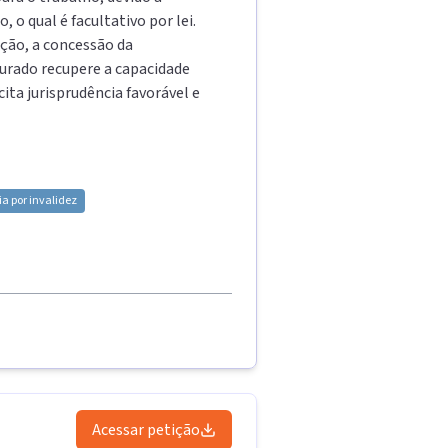
o qual é facultativo por lei.
ação, a concessão da
gurado recupere a capacidade
cita jurisprudência favorável e
a por invalidez
Acessar petição