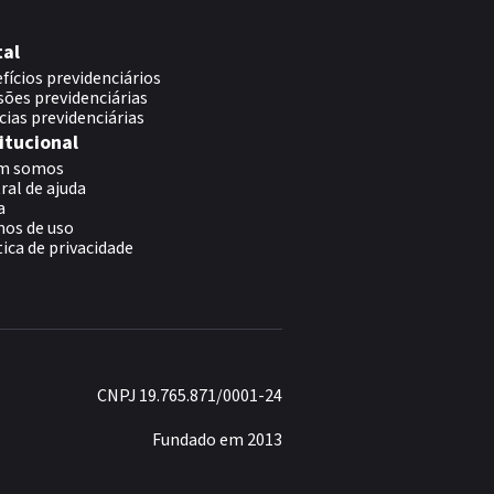
tal
fícios previdenciários
sões previdenciárias
cias previdenciárias
itucional
m somos
ral de ajuda
a
os de uso
tica de privacidade
CNPJ 19.765.871/0001-24
Fundado em 2013