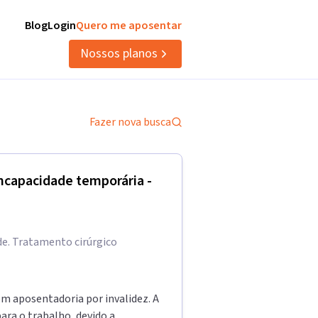
Blog
Login
Quero me aposentar
Nossos planos
Fazer nova busca
incapacidade temporária -
de. Tratamento cirúrgico
em aposentadoria por invalidez. A
ara o trabalho, devido a