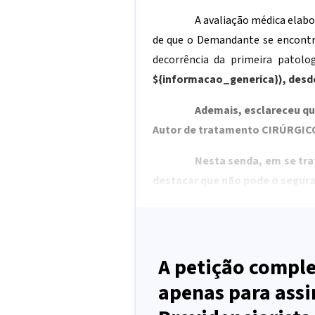
A avaliação médica elabo
de que o Demandante se encont
decorrência da primeira patolo
${informacao_generica}
), des
Ademais, esclareceu qu
Autor de tratamento CIRÚRGICO
Nesta senda, em se tra
destacar que não pode o segura
A petição comple
apenas para assi