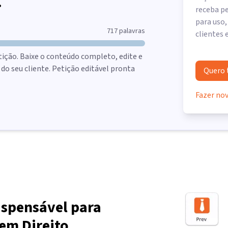
.
receba pe
para uso,
717
palavras
clientes 
tição. Baixe o conteúdo completo, edite e
o seu cliente. Petição editável pronta
Quero 
Fazer no
ispensável para
em Direito