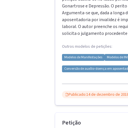
Gonartrose e Depressão. O perito i
Argumenta-se que, dada a longa du
aposentadoria por invalidez é imp
laboral. O autor preenche os requis
solicita o julgamento procedente
Outros modelos de petições:
Modelos de
Manifestações
Modelos de
IN
Conversão de auxílio-doença em aposentado
Publicado:
14 de dezembro de 201
Petição