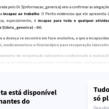
rada pelo Dr.
${informacao_generica}
veio a confirmar as alegações
ra
incapaz ao trabalho
. O Perito evidenciou que ele apresenta
G
gia, especialmente, é
incapaz para toda e qualquer ativida
de
${data_generica}
– DII.
e a doença se encontra em fase evolutiva, e que a incapacida
, medicamentoso e fisioterápico para recuperação laborativ
tamento de recuperação laborativa condicionada à realizaçã
do se ver obrigado a submeter-se a tal medida, exatamente e
Tudo
ta está disponível
só p
nantes do
Faça cálc