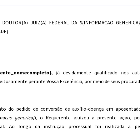
) DOUTOR(A) JUIZ(A) FEDERAL DA
${INFORMACAO_GENERICA}
DE}
liente_nomecompleto}
,
já devidamente qualificado nos au
eitosamente perante Vossa Excelência, por meio de seus procurador
to do pedido de conversão de auxílio-doença em aposentador
macao_generica}
), o Requerente ajuizou a presente ação, po
cial. Ao longo da instrução processual foi realizada a per