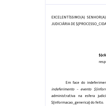
EXCELENTÍSSIMO(A) SENHOR(A
JUDICIÁRIA DE
${PROCESSO_CIDA
${c
resp
Em face do indeferimen
indeferimento – evento
${infor
administrativa na esfera judi
${informacao_generica}
do feito.