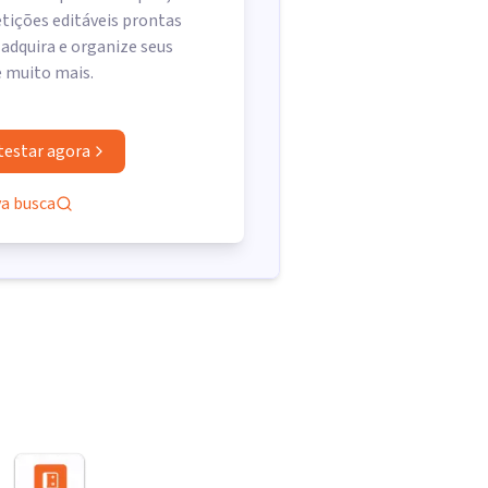
tições editáveis prontas
 adquira e organize seus
e muito mais.
testar agora
va busca