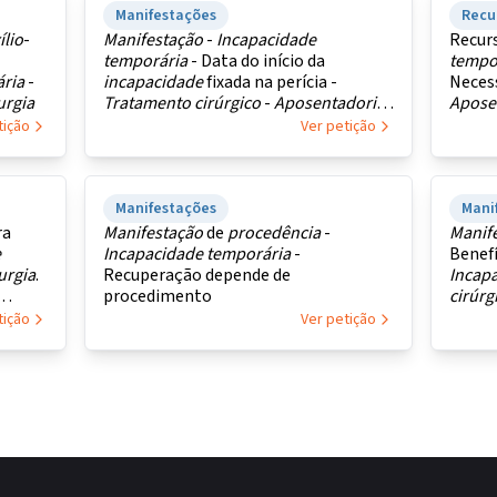
Manifestações
Recu
ílio
-
Manifestação
-
Incapacidade
Recur
temporária
- Data do início da
tempo
ria
-
incapacidade
fixada na perícia -
Neces
urgia
Tratamento
cirúrgico
-
Aposentadoria
Apose
por
invalidez
tição
Ver petição
Manifestações
Mani
ra
Manifestação
de
procedência
-
Manif
e
Incapacidade
temporária
-
Benef
urgia
.
Recuperação depende de
Incap
procedimento
cirúrg
tição
Ver petição