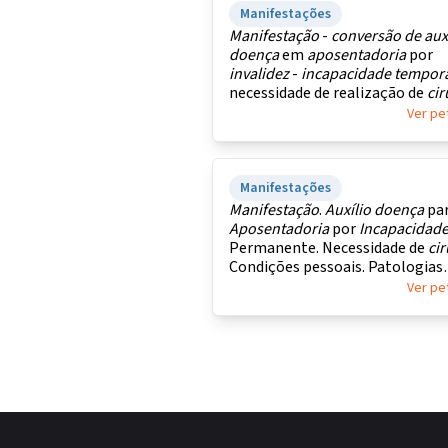
Manifestações
Manifestação
-
conversão
de
aux
doença
em
aposentadoria
por
invalidez
-
incapacidade
temporá
necessidade de realização de
cir
Ver pe
Manifestações
Manifestação
.
Auxílio
doença
pa
Aposentadoria
por
Incapacidad
Permanente. Necessidade de
cir
Condições pessoais. Patologias
ortopédicas.
Ver pe