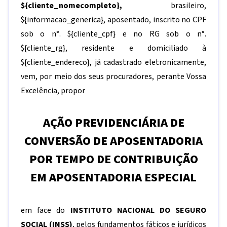
${cliente_nomecompleto}
,
brasileiro,
${informacao_generica}
, aposentado, inscrito no CPF
sob o n°.
${cliente_cpf}
e no RG sob o n°.
${cliente_rg}
, residente e domiciliado à
${cliente_endereco}
, já cadastrado eletronicamente,
vem, por meio dos seus procuradores, perante Vossa
Excelência, propor
AÇÃO PREVIDENCIÁRIA DE
CONVERSÃO DE APOSENTADORIA
POR TEMPO DE CONTRIBUIÇÃO
EM APOSENTADORIA ESPECIAL
em face do
INSTITUTO NACIONAL DO SEGURO
SOCIAL (INSS)
, pelos fundamentos fáticos e jurídicos