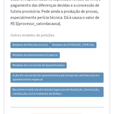
pagamento das diferenças devidas e a concessão de
tutela provisória. Pede ainda a produção de provas,
especialmente perícia técnica. Dá à causa o valor de
R$ ${processo_valordacausa}.
Outros modelos de petições:
Modelos de
Petições Iniciais
Modelos de
ATIVIDADE_ESPECIAL
Modelos de
Aposentadoria Especial
Modelos de
Conversão de Aposentadoria
Ação de conversão de aposentadoria por tempo de contribuição em
aposentadoria especial
Reconhecimento de atividades especiais em fundição, laminação,
construção civil e motorista de ônibus