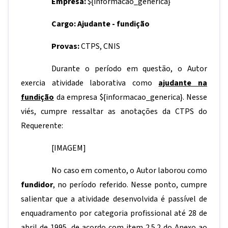
Empresa:
${informacao_generica}
Cargo: Ajudante - fundição
Provas:
CTPS, CNIS
Durante o período em questão, o Autor
exercia atividade laborativa como
ajudante na
fundição
da empresa
${informacao_generica}
. Nesse
viés, cumpre ressaltar as anotações da CTPS do
Requerente:
[IMAGEM]
No caso em comento, o Autor laborou como
fundidor
, no período referido. Nesse ponto, cumpre
salientar que a atividade desenvolvida é passível de
enquadramento por categoria profissional até 28 de
abril de 1995, de acordo com item 2.5.2 do Anexo ao