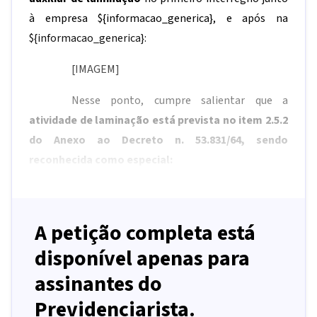
à empresa
${informacao_generica}
, e após na
${informacao_generica}
:
[IMAGEM]
Nesse ponto, cumpre salientar que a
atividade de laminação está prevista no item 2.5.2
do Anexo ao Decreto n. 53.831/64
,
sendo
reconhecida como especial:
A petição completa está
disponível apenas para
assinantes do
Previdenciarista.