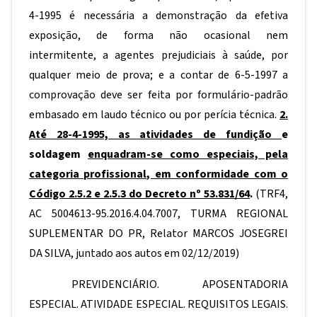
4-1995 é necessária a demonstração da efetiva
exposição, de forma não ocasional nem
intermitente, a agentes prejudiciais à saúde, por
qualquer meio de prova; e a contar de 6-5-1997 a
comprovação deve ser feita por formulário-padrão
embasado em laudo técnico ou por perícia técnica.
2.
Até 28-4-1995, as atividades de fundição
e
soldagem
enquadram-se como especiais, pela
categoria profissional, em conformidade com o
Código 2.5.2 e 2.5.3 do Decreto nº 53.831/64
.
(TRF4,
AC 5004613-95.2016.4.04.7007, TURMA REGIONAL
SUPLEMENTAR DO PR, Relator MARCOS JOSEGREI
DA SILVA, juntado aos autos em 02/12/2019)
PREVIDENCIÁRIO. APOSENTADORIA
ESPECIAL. ATIVIDADE ESPECIAL. REQUISITOS LEGAIS.