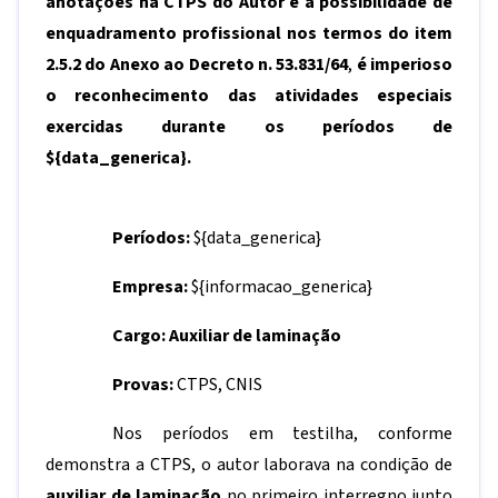
anotações na CTPS do Autor e a possibilidade de
enquadramento profissional nos termos do
item
2.5.2 do Anexo ao Decreto n. 53.831/64
,
é imperioso
o reconhecimento das atividades especiais
exercidas durante os períodos de
${data_generica}
.
Períodos:
${data_generica}
Empresa:
${informacao_generica}
Cargo: Auxiliar de
laminação
Provas:
CTPS, CNIS
Nos períodos em testilha, conforme
demonstra a CTPS, o autor laborava na condição de
auxiliar de laminação
no primeiro interregno junto