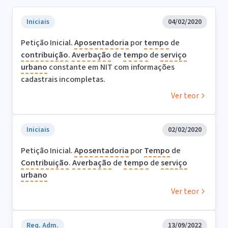
Iniciais
04/02/2020
Petição Inicial.
Aposentadoria
por
tempo
de
contribuição
.
Averbação
de
tempo
de
serviço
urbano
constante em NIT com informações
cadastrais incompletas.
Ver teor
Iniciais
02/02/2020
Petição Inicial.
Aposentadoria
por
Tempo
de
Contribuição
.
Averbação
de
tempo
de
serviço
urbano
Ver teor
Req. Adm.
13/09/2022