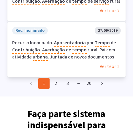
Contribuição
.
Averbação
de
tempo
de
serviço
rural
Ver teor
Rec. Inominado
27/09/2019
Recurso Inominado.
Aposentadoria
por
Tempo
de
Contribuição
.
Averbação
de
tempo
rural. Pai com
atividade
urbana
. Juntada de novos documentos
Ver teor
1
2
3
20
More pages
Faça parte sistema
indispensável para