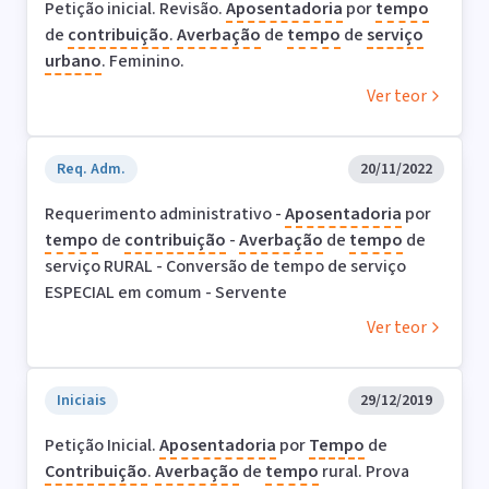
Petição inicial. Revisão.
Aposentadoria
por
tempo
de
contribuição
.
Averbação
de
tempo
de
serviço
urbano
. Feminino.
Ver teor
Req. Adm.
20/11/2022
Requerimento administrativo -
Aposentadoria
por
tempo
de
contribuição
-
Averbação
de
tempo
de
serviço RURAL - Conversão de tempo de serviço
ESPECIAL em comum - Servente
Ver teor
Iniciais
29/12/2019
Petição Inicial.
Aposentadoria
por
Tempo
de
Contribuição
.
Averbação
de
tempo
rural. Prova