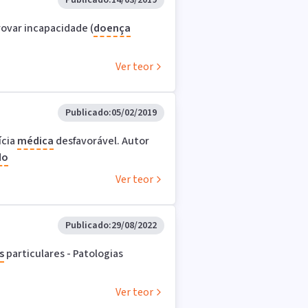
Publicado:
14/03/2019
ovar incapacidade (
doença
Ver teor
Publicado:
05/02/2019
ícia
médica
desfavorável. Autor
do
Ver teor
Publicado:
29/08/2022
s
particulares - Patologias
Ver teor