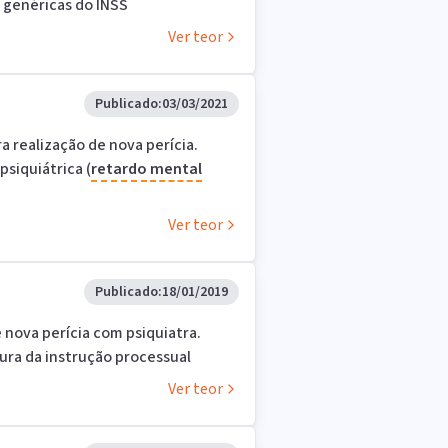
s genéricas do INSS
Ver teor
Publicado:
03/03/2021
 realização de nova perícia.
psiquiátrica (
retardo
mental
Ver teor
Publicado:
18/01/2019
 nova perícia com psiquiatra.
ra da instrução processual
Ver teor