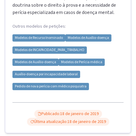
doutrina sobre o direito à prova e a necessidade de
perícia especializada em casos de doença mental.
Outros modelos de petições:
Modelos de
Recurso Inominado
Modelos de
Auxílio-doença
Modelos de
INCAPACIDADE_PARA_TRABALHO
Modelos de
Auxílio-doença
Modelos de
Perícia médica
Auxílio-doença por incapacidade laboral
Pedido de nova perícia com médico psiquiatra
Publicado:
18 de janeiro de 2019
Última atualização:
18 de janeiro de 2019