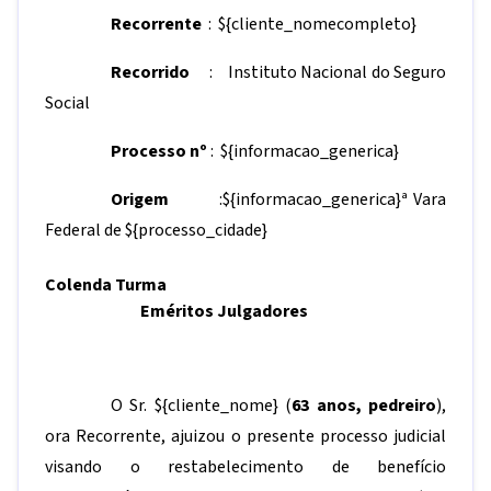
Recorrente
:
${cliente_nomecompleto}
Recorrido
: Instituto Nacional do Seguro
Social
Processo nº
:
${informacao_generica}
Origem
:
${informacao_generica}
ª Vara
Federal de
${processo_cidade}
Colenda Turma
Eméritos Julgadores
O Sr.
${cliente_nome}
(
63 anos, pedreiro
),
ora Recorrente, ajuizou o presente processo judicial
visando o restabelecimento de benefício