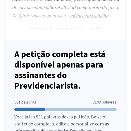
de incapacidade laboral atestada pelo perito do juízo,
Dr.
${informacao_generica}
–
médico do trabalho
.
Ao longo da instrução processual foi
A petição completa está
disponível apenas para
assinantes do
Previdenciarista.
931
palavras
3103
palavras
Você já leu
931
palavras desta petição. Baixe o
conteúdo completo, edite e personalize com as