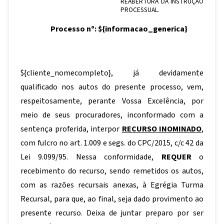
REABERTURA DA INSTRUÇÃO
PROCESSUAL.
Processo nº:
${informacao_generica}
${cliente_nomecompleto}
, já devidamente
qualificado nos autos do presente processo, vem,
respeitosamente, perante Vossa Excelência, por
meio de seus procuradores, inconformado com a
sentença proferida, interpor
RECURSO INOMINADO
,
com fulcro no art. 1.009 e segs. do CPC/2015, c/c 42 da
Lei 9.099/95. Nessa conformidade,
REQUER
o
recebimento do recurso, sendo remetidos os autos,
com as razões recursais anexas, à Egrégia Turma
Recursal, para que, ao final, seja dado provimento ao
presente recurso. Deixa de juntar preparo por ser