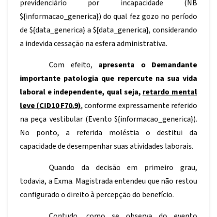
previdenciário por incapacidade (NB
${informacao_generica}
) do qual fez gozo no período
de
${data_generica}
a
${data_generica}
, considerando
a indevida cessação na esfera administrativa.
Com efeito,
apresenta o Demandante
importante patologia que repercute na sua vida
laboral e independente, qual seja,
retardo mental
leve (CID10 F70.9)
, conforme expressamente referido
na peça vestibular (Evento
${informacao_generica}
).
No ponto, a referida moléstia o destitui da
capacidade de desempenhar suas atividades laborais.
Quando da decisão em primeiro grau,
todavia, a Exma. Magistrada entendeu que não restou
configurado o direito à percepção do benefício.
Contudo, como se observa do evento