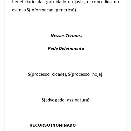
beneficiário da gratuidade da justiça (concedida no
evento
${informacao_generica}
).
Nesses Termos,
Pede Deferimento
${processo_cidade},
${processo_hoje}.
${advogado_assinatura}
RECURSO INOMINADO