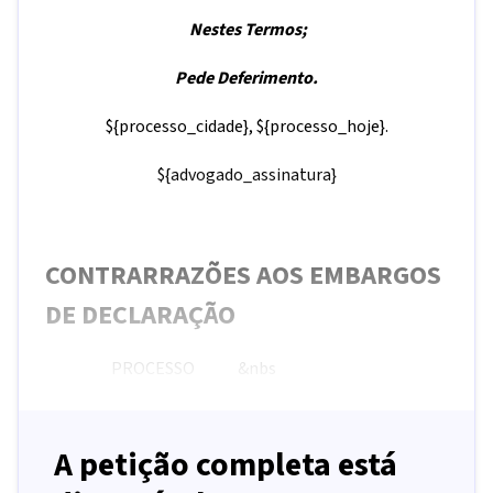
Nes
t
es Termos
;
Pede Deferimento.
${processo_cidade},
${processo_hoje}.
${advogado_assinatura}
CONTRARRAZÕES AOS EMBARGOS
DE DECLARAÇÃO
PROCESSO &nbs
A petição completa está