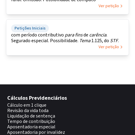
Ver petição
Petições Iniciais
com período contributivo
para
fins
de
carência
.
Segurado especial. Possibilidade.
Tema
1.125, do
STF
.
Ver petição
Cálculos Previdenciários
Cálculo em 1 clique
Revisão da vida toda
Liquidação de sentença
Tempo de contribuição
Aposentadoria especial
Aposentadoria por invalidez