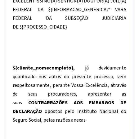
EXCELENTÍSSIMO(A) SENHOR(A) DOUTOR(A) JUIZ(A)
FEDERAL DA
${INFORMACAO_GENERICA}
ª VARA
FEDERAL DA SUBSEÇÃO JUDICIÁRIA
DE
${PROCESSO_CIDADE}
${cliente_nomecompleto}
,
já devidamente
qualificado nos autos do presente processo, vem
respeitosamente, perante Vossa Excelência, através
de seus procuradores, apresentar as
suas
CONTRARRAZÕES
AOS EMBARGOS DE
DECLARAÇÃO
opostos pelo Instituto Nacional do
Seguro Social, pelas razões anexas.