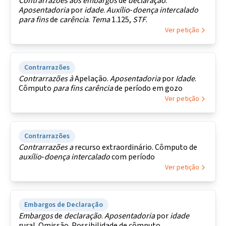
Contrarrazões
aos
embargos
de
declaração
.
Aposentadoria
por
idade
.
Auxílio
-
doença
intercalado
para
fins
de
carência
.
Tema
1.125,
STF
.
Ver petição
Contrarrazões
Contrarrazões
à
Apelação.
Aposentadoria
por
Idade
.
Cômputo
para
fins
carência
de período em gozo
Ver petição
Contrarrazões
Contrarrazões
a
recurso extraordinário. Cômputo de
auxílio
-
doença
intercalado
com período
Ver petição
Embargos de Declaração
Embargos
de
declaração
.
Aposentadoria
por
idade
rural. Omissão. Possibilidade de cômputo