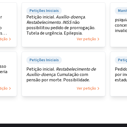
Petições Iniciais
Mani
r
Petição inicial.
Auxílio
-
doença
.
psiqui
Restabelecimento
.
INSS
não
conce
o
possibilitou pedido de prorrogação.
invali
es
Tutela de urgência. Epilepsia.
tição
Ver petição
Petições Iniciais
Peti
esso
Petição inicial.
Restabelecimento
de
Pedido
eria
Auxílio
-
doença
. Cumulação com
por in
pensão por morte. Possibilidade.
estadu
tição
Ver petição