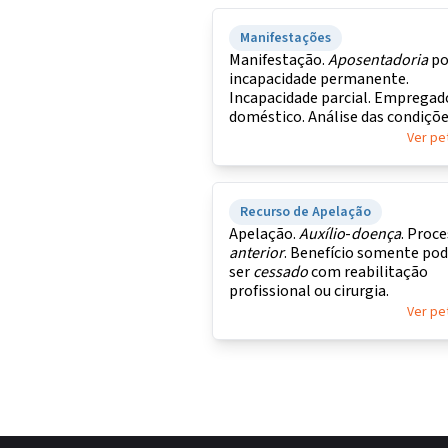
Manifestações
Manifestação.
Aposentadoria
po
incapacidade permanente.
Incapacidade parcial. Empregad
doméstico. Análise das condiçõ
pessoais.
Ver pe
Recurso de Apelação
Apelação.
Auxílio
-
doença
. Proc
anterior
. Benefício somente pod
ser
cessado
com reabilitação
profissional ou cirurgia.
Ver pe