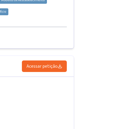
Modelos de
Restabelecimento
ício
Acessar petição