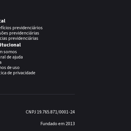
tal
fícios previdenciários
sões previdenciárias
cias previdenciárias
itucional
m somos
ral de ajuda
a
os de uso
tica de privacidade
CNPJ 19.765.871/0001-24
Fundado em 2013