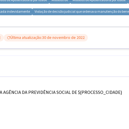
elos de
Aposentadoria por idade
Modelos de
Modelos de
Aposentadoria por Idade
ssada indevidamente
Violação de decisão judicial que ordenava manutenção do benef
2
Última atualização:
30 de novembro de 2022
A AGÊNCIA DA PREVIDÊNCIA SOCIAL DE
${PROCESSO_CIDADE}