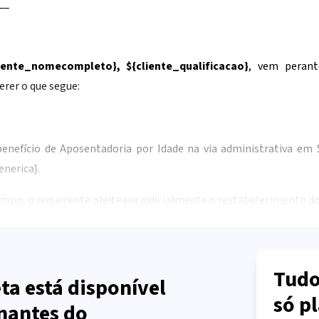
__
liente_nomecompleto}
,
${cliente_qualificacao}
, vem perant
erer o que segue:
benefício de Aposentadoria por Idade na via administrativa em
enerica}
.
mpo, o requerente pleiteava judicialmente o restabelecimento d
Tudo
ta está disponível
só p
nantes do