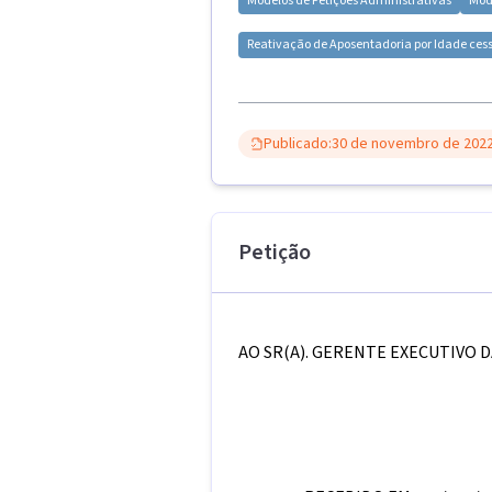
Modelos de
Petições Administrativas
Mod
Reativação de Aposentadoria por Idade ce
Publicado:
30 de novembro de 202
Petição
AO SR(A). GERENTE EXECUTIVO D