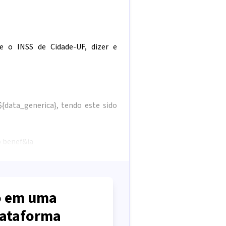
e o INSS de Cidade-UF, dizer e
${data_generica}
, tendo este sido
o benef&ia
 em uma
lataforma