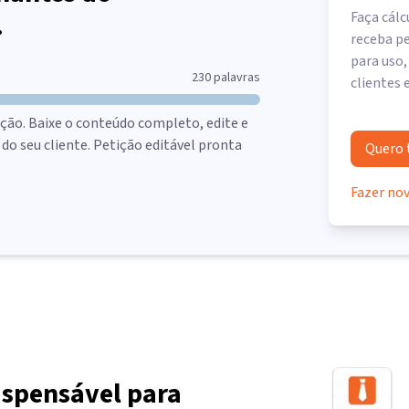
.
Faça cálc
receba pe
para uso,
230
palavras
clientes 
ção. Baixe o conteúdo completo, edite e
o seu cliente. Petição editável pronta
Quero 
Fazer no
ispensável para