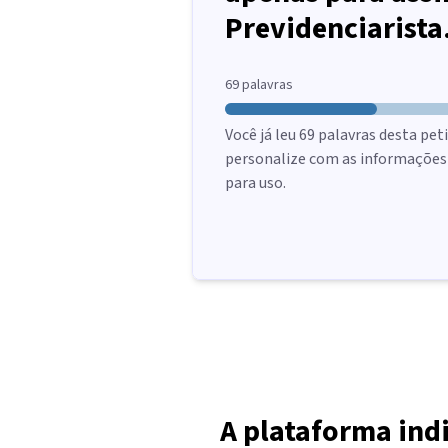
Previdenciarista
69
palavras
Você já leu
69
palavras desta peti
personalize com as informações d
para uso.
A plataforma ind