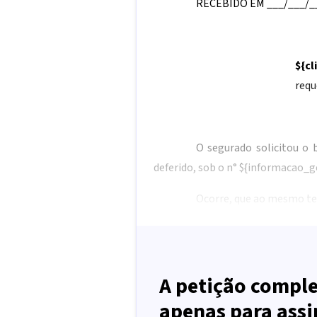
RECEBIDO EM ___/___/_
${c
requ
O segurado solicitou o 
deferido, sob o n°
${informacao_g
Ocorre, que ao mesmo te
A petição comple
apenas para assi