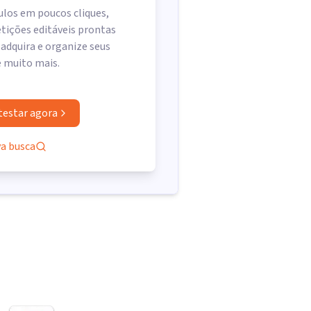
ulos em poucos cliques,
tições editáveis prontas
 adquira e organize seus
e muito mais.
testar agora
va busca