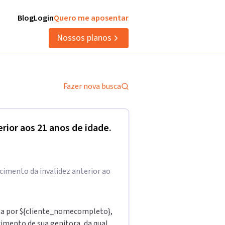
Blog
Login
Quero me aposentar
Nossos planos
Fazer nova busca
erior aos 21 anos de idade.
cimento da invalidez anterior ao
ta por ${cliente_nomecompleto},
cimento de sua genitora, da qual