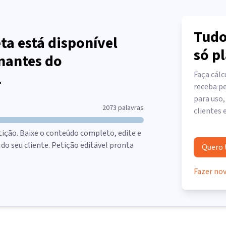
Tudo
ta está disponível
só p
nantes do
.
Faça cálc
receba pe
para uso,
2073
palavras
clientes 
tição. Baixe o conteúdo completo, edite e
o seu cliente. Petição editável pronta
Quero 
Fazer no