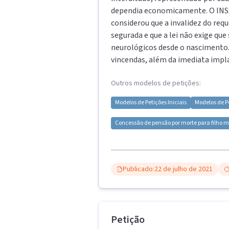
dependia economicamente. O INSS 
considerou que a invalidez do req
segurada e que a lei não exige que
neurológicos desde o nascimento. 
vincendas, além da imediata impl
Outros modelos de petições:
Modelos de
Petições Iniciais
Modelos de
P
Concessão de pensão por morte para filho m
Publicado:
22 de julho de 2021
Petição