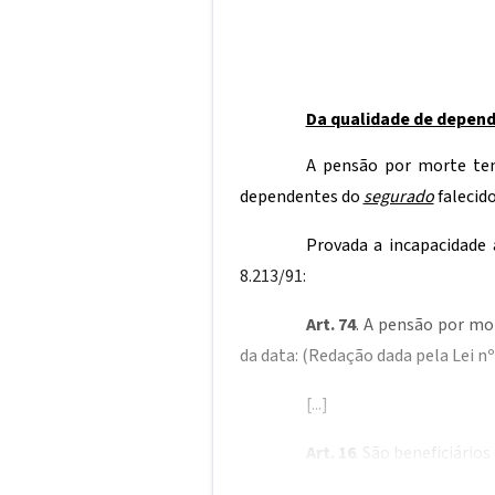
Da qualidade de depend
A pensão por morte tem 
dependentes do
segurado
falecid
Provada a incapacidade 
8.213/91:
Art. 74
. A pensão por mo
da data:
(Redação dada pela Lei nº 
[...]
Art. 16
. São beneficiário