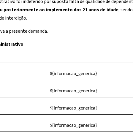
strativo foi indeferido por suposta falta de qualidade de depende
eu posteriormente ao implemento dos 21 anos de idade
, sendo
e interdição.
iva a presente demanda.
inistrativo
${informacao_generica}
${informacao_generica}
${informacao_generica}
${informacao_generica}