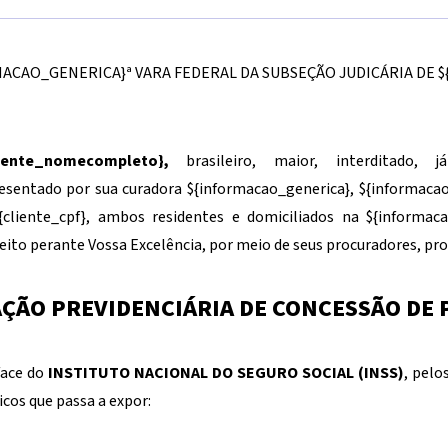
MACAO_GENERICA}
ª VARA FEDERAL DA SUBSEÇÃO JUDICÁRIA DE
$
liente_nomecompleto}
,
brasileiro, maior, interditado, 
esentado por sua curadora
${informacao_generica}
,
${informacao
{cliente_cpf}
, ambos residentes e domiciliados na
${informaca
eito perante Vossa Excelência, por meio de seus procuradores, pr
AÇÃO PREVIDENCIÁRIA DE CONCESSÃO DE
face do
INSTITUTO NACIONAL DO SEGURO SOCIAL (INSS)
, pelo
dicos que passa a expor: