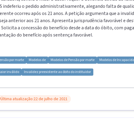
indeferiu o pedido administrativamente, alegando falta de quali
uerente ocorreu após os 21 anos. A petição argumenta que a invalid
 seja anterior aos 21 anos. Apresenta jurisprudência favorável e 
Solicita a concessão do benefício desde a data do óbito, com pag
antação do benefício após sentença favorável.
ensão por morte
Modelos de
Modelos de
Pensão por morte
Modelos de
Incapacid
aior inválido
Invalidez preexistente ao óbito do instituidor
Última atualização:
22 de julho de 2021