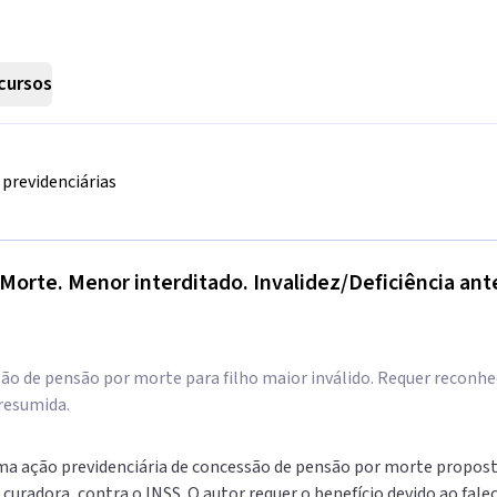
cursos
previdenciárias
 Morte. Menor interditado. Invalidez/Deficiência ant
ão de pensão por morte para filho maior inválido. Requer reconhe
resumida.
ma ação previdenciária de concessão de pensão por morte propos
curadora, contra o INSS. O autor requer o benefício devido ao fale