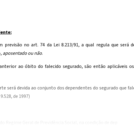
ente:
previsão no art. 74 da Lei 8.213/91, a qual regula que será d
o,
aposentado ou não
.
anterior ao óbito do falecido segurado, são então aplicáveis os
rte será devida ao conjunto dos dependentes do segurado que fal
9.528, de 1997)
s do Regime Geral de Previdência Social, na condição de dep