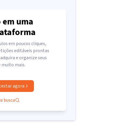
 em uma
lataforma
ulos em poucos cliques,
tições editáveis prontas
 adquira e organize seus
e muito mais.
testar agora
va busca