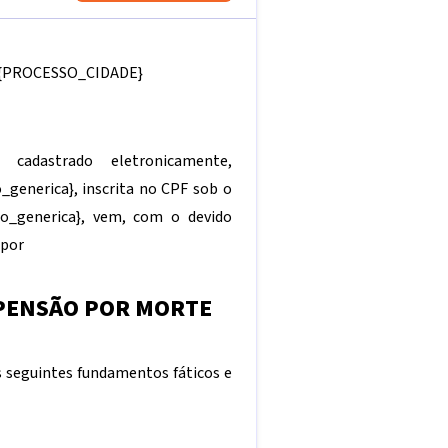
{PROCESSO_CIDADE}
já cadastrado eletronicamente,
_generica}
, inscrita no CPF sob o
o_generica}
, vem, com o devido
opor
 PENSÃO POR MORTE
s seguintes fundamentos fáticos e