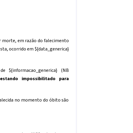
or morte, em razão do falecimento
sta, ocorrido em
${data_generica}
a de
${informacao_generica}
(NB
estando impossibilitado para
 falecida no momento do óbito são