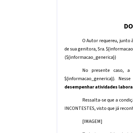
DO
O Autor requereu, junto 
de sua genitora, Sra.
${informacao
(
${informacao_generica}
)
No presente caso, 
${informacao_generica}
). Nesse
desempenhar atividades labora
Ressalta-se que a condi
INCONTESTES, visto que já reconhe
[IMAGEM]