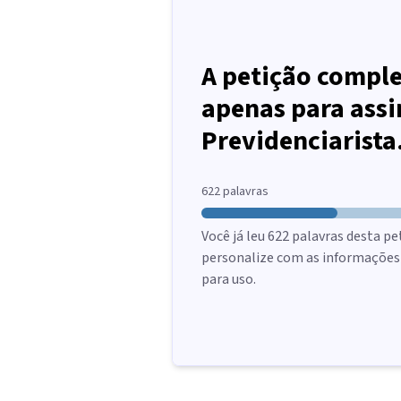
A petição comple
apenas para assi
Previdenciarista
622
palavras
Você já leu
622
palavras desta pe
personalize com as informações d
para uso.