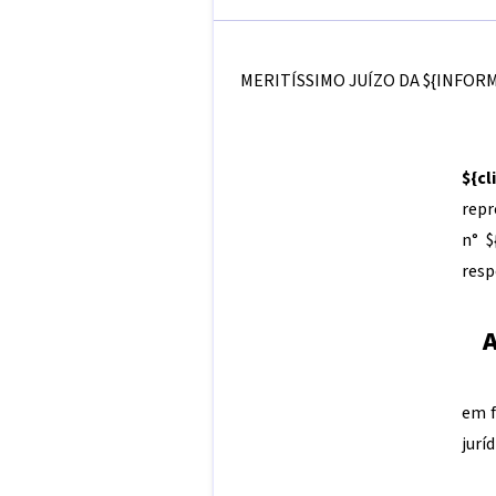
MERITÍSSIMO JUÍZO DA
${INFOR
${c
repr
n°
$
resp
em 
jurí