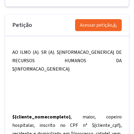
Petição
Acessar petição
AO ILMO (A). SR (A).
${INFORMACAO_GENERICA}
DE
RECURSOS HUMANOS DA
${INFORMACAO_GENERICA}
${cliente_nomecompleto}
, maior, copeiro
hospitalar, inscrito no CPF n°
${cliente_cpf}
,
residente e domiciliado em
${processo_cidade}
vem,