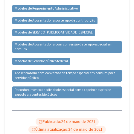
Modelos de
Requerimento Administrativo
Modelos de
Aposentadoria por tempo de contribuição
Modelos de
SERVICO_PUBLICO
ATIVIDADE_ESPECIAL
Modelos de
Aposentadoria com conversão de tempo especial em
comum
Modelos de
Servidor público federal
Aposentadoria com conversão de tempo especial em comum para
servidor público
Reconhecimento de atividade especial como copeiro hospitalar
exposto a agentes biológicos
Publicado:
24 de maio de 2021
Última atualização:
24 de maio de 2021