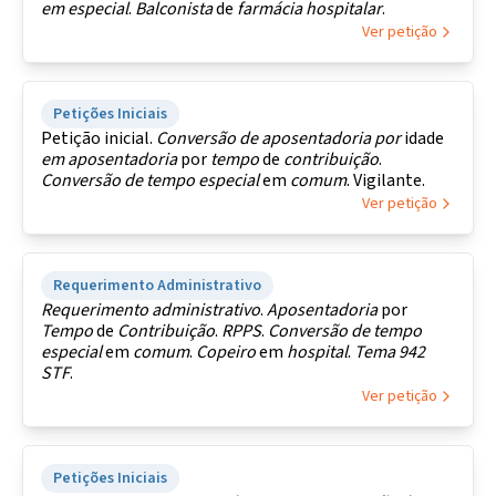
em especial
.
Balconista
de
farmácia
hospitalar
.
Ver petição
Petições Iniciais
Petição inicial.
Conversão
de
aposentadoria
por
idade
em
aposentadoria
por
tempo
de
contribuição
.
Conversão de tempo
especial
em
comum
. Vigilante.
Ver petição
Requerimento Administrativo
Requerimento
administrativo
.
Aposentadoria
por
Tempo
de
Contribuição
.
RPPS
.
Conversão de tempo
especial
em
comum
.
Copeiro
em
hospital
.
Tema
942
STF
.
Ver petição
Petições Iniciais