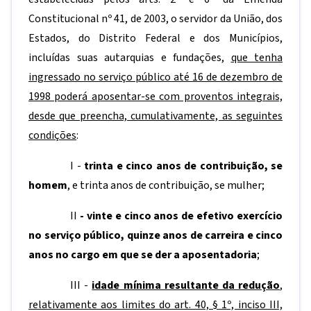
Constitucional nº 41, de 2003, o servidor da União, dos
Estados, do Distrito Federal e dos Municípios,
incluídas suas autarquias e fundações,
que tenha
ingressado no serviço público até 16 de dezembro de
1998 poderá aposentar-se com proventos integrais,
desde que preencha, cumulativamente, as seguintes
condições
:
I -
trinta e cinco anos de contribuição, se
homem
, e trinta anos de contribuição, se mulher;
II
- vinte e cinco anos de efetivo exercício
no serviço público, quinze anos de carreira e cinco
anos no cargo em que se der a aposentadoria
;
III -
idade mínima resultante da redução
,
relativamente aos limites do art. 40, § 1º, inciso III,