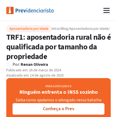
Aposentadoria por Idade
Início
/
Blog
/
Aposentadoria por Idade
/
TRF1: aposentadoria rural não é
qualificada por tamanho da
propriedade
Por:
Renan Oliveira
Publicado em:
26 de março de 2024
Atualizado em:
14 de agosto de 2025
PARA ADVOGADOS
Ninguém enfrenta o INSS sozinho
Saiba como ajudamos o advogado nessa batalha
Conheça o Prev