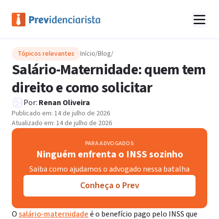
Tópicos relevantes
Início
/
Blog
/
Salário-Maternidade: quem tem
direito e como solicitar
Por:
Renan Oliveira
Publicado em:
14 de julho de 2026
Atualizado em:
14 de julho de 2026
PARA ADVOGADOS
Ninguém enfrenta o INSS sozinho
Saiba como ajudamos o advogado nessa batalha
Conheça o Prev
O
salário-maternidade
é o benefício pago pelo INSS que