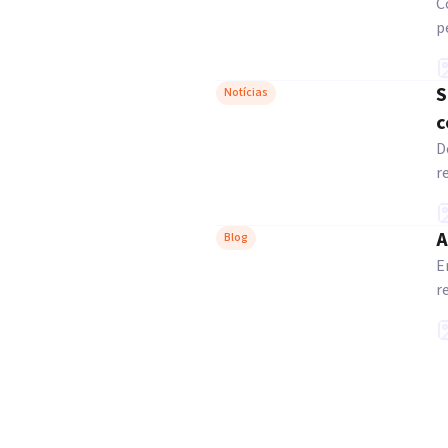
C
p
S
Notícias
c
D
r
A
Blog
E
r