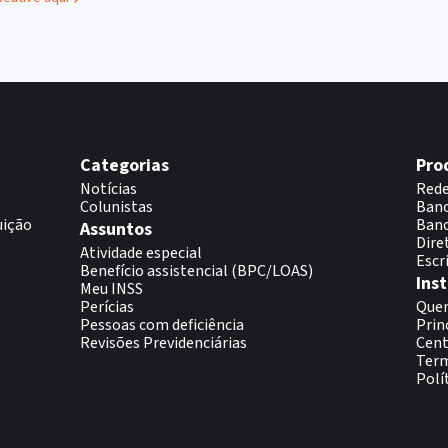
Categorias
Pro
Notícias
Rede
Colunistas
Banc
uição
Banc
Assuntos
Dire
Atividade especial
Escr
Benefício assistencial (BPC/LOAS)
Inst
Meu INSS
Perícias
Que
Pessoas com deficiência
Prin
Revisões Previdenciárias
Cent
Term
Polí