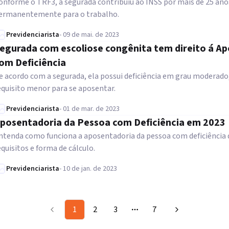
onforme o TRF3, a segurada contribuiu ao INSS por mais de 25 anos
ermanentemente para o trabalho.
Previdenciarista
-
09 de mai. de 2023
egurada com escoliose congênita tem direito á A
om Deficiência
e acordo com a segurada, ela possui deficiência em grau moderado
equisito menor para se aposentar.
Previdenciarista
-
01 de mar. de 2023
posentadoria da Pessoa com Deficiência em 2023
ntenda como funciona a aposentadoria da pessoa com deficiência d
equisitos e forma de cálculo.
Previdenciarista
-
10 de jan. de 2023
1
2
3
7
More pages