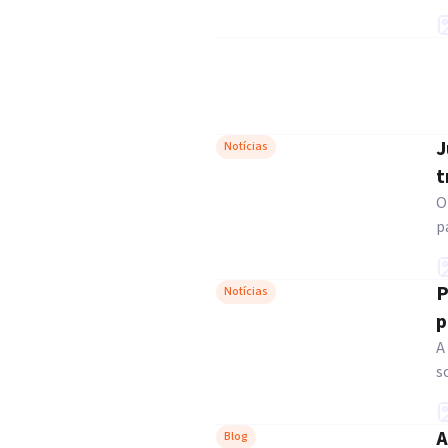
J
Notícias
t
O
p
P
Notícias
p
A
s
A
Blog