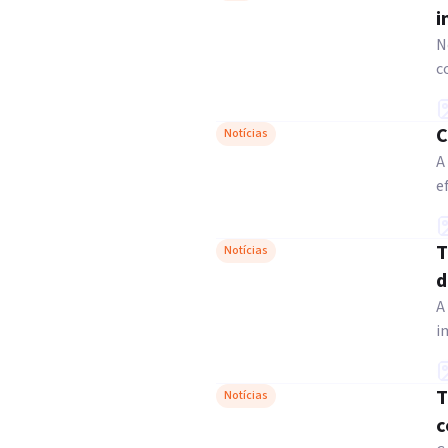
i
N
c
C
Notícias
A
e
T
Notícias
d
A
i
T
Notícias
c