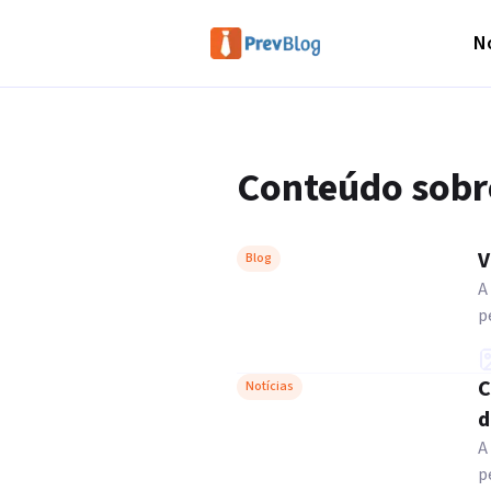
No
Conteúdo sobr
V
Blog
A
p
C
Notícias
d
A
p