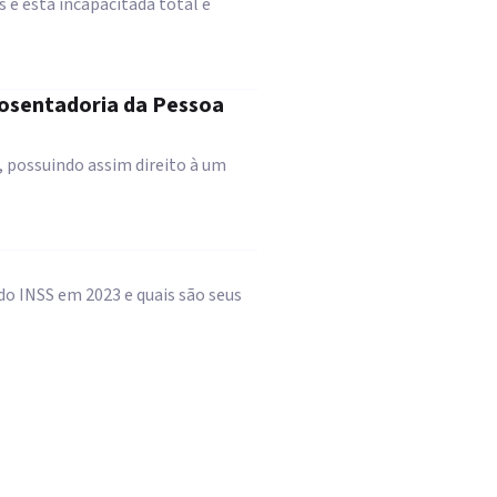
 e está incapacitada total e
posentadoria da Pessoa
, possuindo assim direito à um
o INSS em 2023 e quais são seus