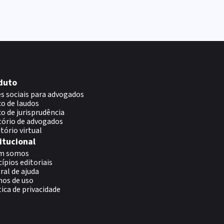
duto
s sociais para advogados
o de laudos
o de jurisprudência
tório de advogados
itório virtual
itucional
m somos
cípios editoriais
ral de ajuda
os de uso
tica de privacidade