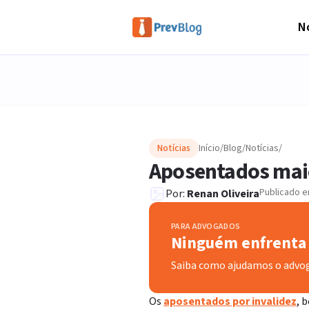
No
Notícias
Início
/
Blog
/
Notícias
/
Aposentados maio
Publicado 
Por:
Renan Oliveira
PARA ADVOGADOS
Ninguém enfrenta 
Saiba como ajudamos o advo
Os
aposentados por invalidez
, 