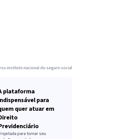
nss-instituto-nacional-do-seguro-social
A plataforma
indispensável para
quem quer atuar em
Direito
Previdenciário
Projetada para tornar seu