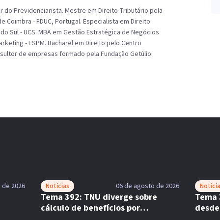
do Previdenciarista. Mestre em Direito Tributário pela
e Coimbra - FDUC, Portugal. Especialista em Direito
s do Sul - UCS. MBA em Gestão Estratégica de Negócios
rketing - ESPM. Bacharel em Direito pelo Centro
onsultor de empresas formado pela Fundação Getúlio
 de 2026
Notícias
06 de agosto de 2026
Notíci
Tema 392: TNU diverge sobre
Tema 
cálculo de benefícios por
desde
incapacidade
comp