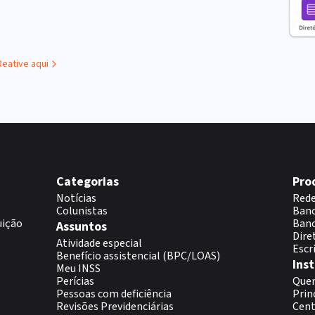
Reative aqui
Categorias
Pro
Notícias
Rede
Colunistas
Banc
uição
Banc
Assuntos
Dire
Atividade especial
Escr
Benefício assistencial (BPC/LOAS)
Inst
Meu INSS
Perícias
Que
Pessoas com deficiência
Prin
Revisões Previdenciárias
Cent