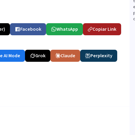
t
c
er)
Facebook
WhatsApp
Copiar Link
e AI Mode
Grok
Claude
Perplexity