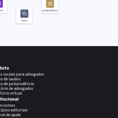
duto
s sociais para advogados
o de laudos
o de jurisprudência
tório de advogados
itório virtual
itucional
m somos
cípios editoriais
ral de ajuda