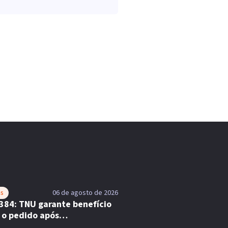
as
06 de agosto de 2026
384: TNU garante benefício
 o pedido após
lemento