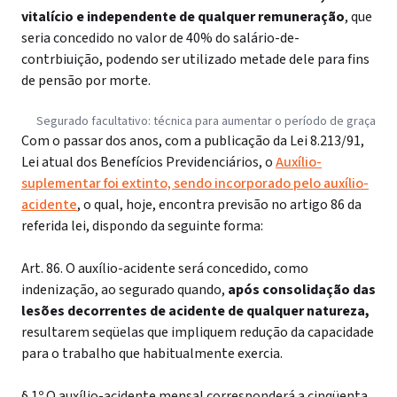
vitalício e independente de qualquer remuneração
, que
seria concedido no valor de 40% do salário-de-
contrbiuição, podendo ser utilizado metade dele para fins
de pensão por morte.
Segurado facultativo: técnica para aumentar o período de graça
Com o passar dos anos, com a publicação da Lei 8.213/91,
Lei atual dos Benefícios Previdenciários, o
Auxílio-
suplementar foi extinto, sendo incorporado pelo auxílio-
acidente
, o qual, hoje, encontra previsão no artigo 86 da
referida lei, dispondo da seguinte forma:
Art. 86. O auxílio-acidente será concedido, como
indenização, ao segurado quando,
após consolidação das
lesões decorrentes de acidente de qualquer natureza,
resultarem seqüelas que impliquem redução da capacidade
para o trabalho que habitualmente exercia.
§ 1º O auxílio-acidente mensal corresponderá a cinqüenta