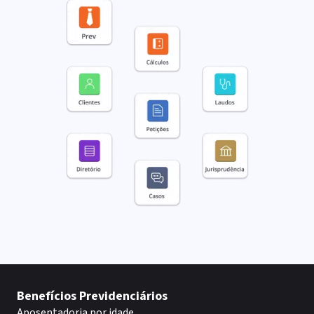
Benefícios Previdenciários
Aposentadoria por idade