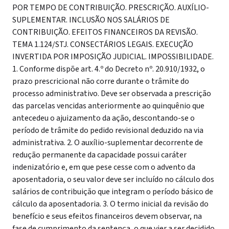
POR TEMPO DE CONTRIBUIÇÃO. PRESCRIÇÃO. AUXÍLIO-
SUPLEMENTAR. INCLUSÃO NOS SALÁRIOS DE
CONTRIBUIÇÃO. EFEITOS FINANCEIROS DA REVISÃO.
TEMA 1.124/STJ. CONSECTÁRIOS LEGAIS. EXECUÇÃO
INVERTIDA POR IMPOSIÇÃO JUDICIAL. IMPOSSIBILIDADE.
1. Conforme dispõe art. 4.º do Decreto nº. 20.910/1932, o
prazo prescricional não corre durante o trâmite do
processo administrativo. Deve ser observada a prescrição
das parcelas vencidas anteriormente ao quinquênio que
antecedeu o ajuizamento da ação, descontando-se o
período de trâmite do pedido revisional deduzido na via
administrativa. 2. O auxílio-suplementar decorrente de
redução permanente da capacidade possui caráter
indenizatório e, em que pese cesse com o advento da
aposentadoria, o seu valor deve ser incluído no cálculo dos
salários de contribuição que integram o período básico de
cálculo da aposentadoria. 3. O termo inicial da revisão do
benefício e seus efeitos financeiros devem observar, na
fase de cumprimento da sentença, o que vier a ser decidido