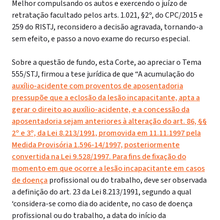
Melhor compulsando os autos e exercendo o juízo de
retratação facultado pelos arts. 1.021, §2º, do CPC/2015 e
259 do RISTJ, reconsidero a decisão agravada, tornando-a
sem efeito, e passo a novo exame do recurso especial.
Sobre a questão de fundo, esta Corte, ao apreciar o Tema
555/STJ, firmou a tese jurídica de que “A acumulação do
auxílio-acidente com proventos de aposentadoria
pressupõe que a eclosão da lesão incapacitante, apta a
gerar o direito ao auxílio-acidente, e a concessão da
aposentadoria sejam anteriores à alteração do art. 86, §§
2º e 3º, da Lei 8.213/1991, promovida em 11.11.1997 pela
Medida Provisória 1.596-14/1997, posteriormente
convertida na Lei 9.528/1997. Para fins de fixação do
momento em que ocorre a lesão incapacitante em casos
de doença
profissional ou do trabalho, deve ser observada
a definição do art. 23 da Lei 8.213/1991, segundo a qual
‘considera-se como dia do acidente, no caso de doença
profissional ou do trabalho, a data do início da