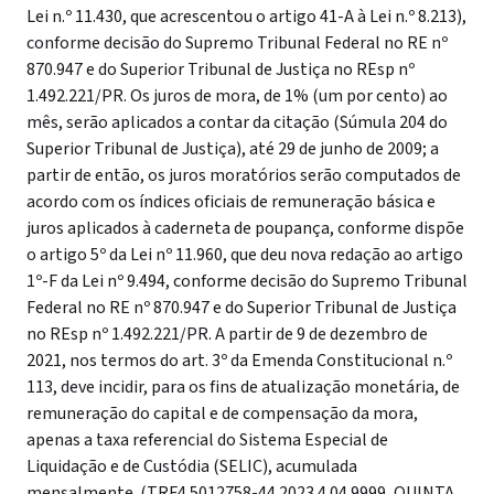
Lei n.º 11.430, que acrescentou o artigo 41-A à Lei n.º 8.213),
conforme decisão do Supremo Tribunal Federal no RE nº
870.947 e do Superior Tribunal de Justiça no REsp nº
1.492.221/PR. Os juros de mora, de 1% (um por cento) ao
mês, serão aplicados a contar da citação (Súmula 204 do
Superior Tribunal de Justiça), até 29 de junho de 2009; a
partir de então, os juros moratórios serão computados de
acordo com os índices oficiais de remuneração básica e
juros aplicados à caderneta de poupança, conforme dispõe
o artigo 5º da Lei nº 11.960, que deu nova redação ao artigo
1º-F da Lei nº 9.494, conforme decisão do Supremo Tribunal
Federal no RE nº 870.947 e do Superior Tribunal de Justiça
no REsp nº 1.492.221/PR. A partir de 9 de dezembro de
2021, nos termos do art. 3º da Emenda Constitucional n.º
113, deve incidir, para os fins de atualização monetária, de
remuneração do capital e de compensação da mora,
apenas a taxa referencial do Sistema Especial de
Liquidação e de Custódia (SELIC), acumulada
mensalmente. (TRF4 5012758-44.2023.4.04.9999, QUINTA