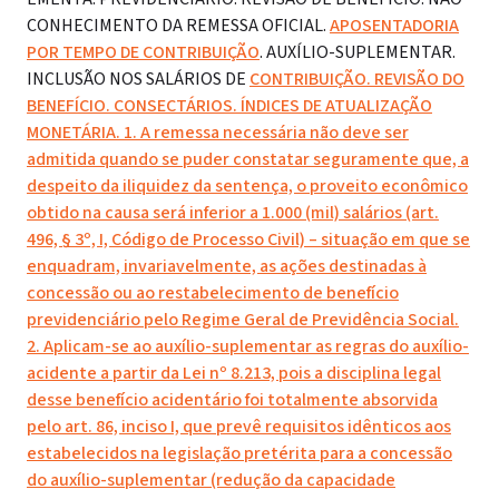
CONHECIMENTO DA REMESSA OFICIAL.
APOSENTADORIA
POR TEMPO DE CONTRIBUIÇÃO
. AUXÍLIO-SUPLEMENTAR.
INCLUSÃO NOS SALÁRIOS DE
CONTRIBUIÇÃO. REVISÃO DO
BENEFÍCIO. CONSECTÁRIOS. ÍNDICES DE ATUALIZAÇÃO
MONETÁRIA. 1. A remessa necessária não deve ser
admitida quando se puder constatar seguramente que, a
despeito da iliquidez da sentença, o proveito econômico
obtido na causa será inferior a 1.000 (mil) salários (art.
496, § 3º, I, Código de Processo Civil) – situação em que se
enquadram, invariavelmente, as ações destinadas à
concessão ou ao restabelecimento de benefício
previdenciário pelo Regime Geral de Previdência Social.
2. Aplicam-se ao auxílio-suplementar as regras do auxílio-
acidente a partir da Lei nº 8.213, pois a disciplina legal
desse benefício acidentário foi totalmente absorvida
pelo art. 86, inciso I, que prevê requisitos idênticos aos
estabelecidos na legislação pretérita para a concessão
do auxílio-suplementar (redução da capacidade