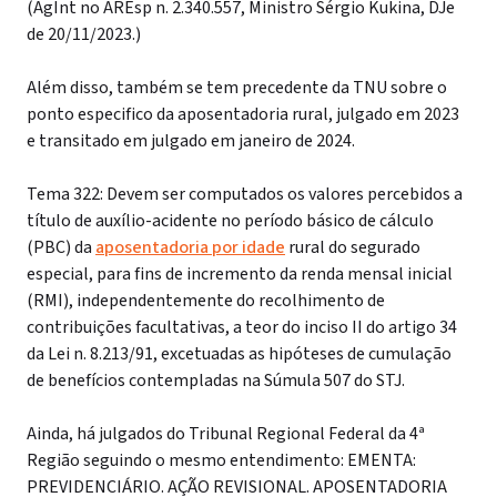
(AgInt no AREsp n. 2.340.557, Ministro Sérgio Kukina, DJe
de 20/11/2023.)
Além disso, também se tem precedente da TNU sobre o
ponto especifico da aposentadoria rural, julgado em 2023
e transitado em julgado em janeiro de 2024.
Tema 322: Devem ser computados os valores percebidos a
título de auxílio-acidente no período básico de cálculo
(PBC) da
aposentadoria por idade
rural do segurado
especial, para fins de incremento da renda mensal inicial
(RMI), independentemente do recolhimento de
contribuições facultativas, a teor do inciso II do artigo 34
da Lei n. 8.213/91, excetuadas as hipóteses de cumulação
de benefícios contempladas na Súmula 507 do STJ.
Ainda, há julgados do Tribunal Regional Federal da 4ª
Região seguindo o mesmo entendimento:
EMENTA:
PREVIDENCIÁRIO. AÇÃO REVISIONAL. APOSENTADORIA