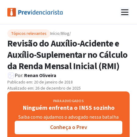
Tópicos relevantes
Início
/
Blog
/
Revisão do Auxílio-Acidente e
Auxílio-Suplementar no Cálculo
da Renda Mensal Inicial (RMI)
Por:
Renan Oliveira
Publicado em:
20 de janeiro de 2018
Atualizado em:
26 de dezembro de 2025
PARA ADVOGADOS
Ninguém enfrenta o INSS sozinho
Saiba como ajudamos o advogado nessa batalha
Conheça o Prev