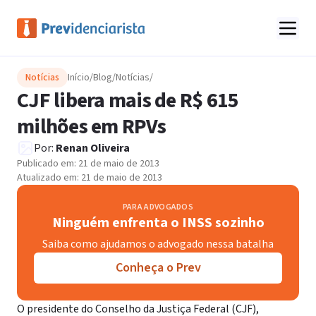
Notícias
Início
/
Blog
/
Notícias
/
CJF libera mais de R$ 615
milhões em RPVs
Por:
Renan Oliveira
Publicado em:
21 de maio de 2013
Atualizado em:
21 de maio de 2013
PARA ADVOGADOS
Ninguém enfrenta o INSS sozinho
Saiba como ajudamos o advogado nessa batalha
Conheça o Prev
O presidente do Conselho da Justiça Federal (CJF),