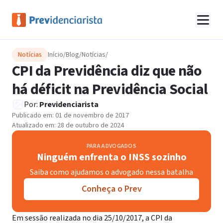
Notícias
Início
/
Blog
/
Notícias
/
CPI da Previdência diz que não
há déficit na Previdência Social
Por:
Previdenciarista
Publicado em:
01 de novembro de 2017
Atualizado em:
28 de outubro de 2024
PARA ADVOGADOS
Ninguém enfrenta o INSS sozinho
Saiba como ajudamos o advogado nessa batalha
Conheça o Prev
Em sessão realizada no dia 25/10/2017, a CPI da