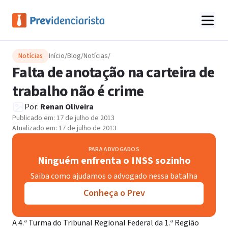
Notícias
Início
/
Blog
/
Notícias
/
Falta de anotação na carteira de
trabalho não é crime
Por:
Renan Oliveira
Publicado em:
17 de julho de 2013
Atualizado em:
17 de julho de 2013
PARA ADVOGADOS
Ninguém enfrenta o INSS sozinho
Saiba como ajudamos o advogado nessa batalha
Conheça o Prev
A 4.ª Turma do Tribunal Regional Federal da 1.ª Região