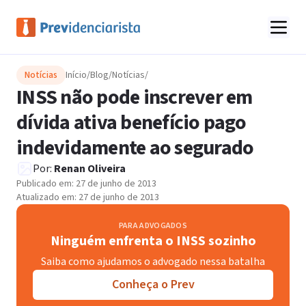
Notícias
Início
/
Blog
/
Notícias
/
INSS não pode inscrever em
dívida ativa benefício pago
indevidamente ao segurado
Por:
Renan Oliveira
Publicado em:
27 de junho de 2013
Atualizado em:
27 de junho de 2013
PARA ADVOGADOS
Ninguém enfrenta o INSS sozinho
Saiba como ajudamos o advogado nessa batalha
Conheça o Prev