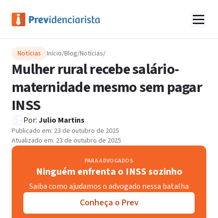
Notícias
Início
/
Blog
/
Notícias
/
Mulher rural recebe salário-
maternidade mesmo sem pagar
INSS
Por:
Julio Martins
Publicado em:
23 de outubro de 2025
Atualizado em:
23 de outubro de 2025
PARA ADVOGADOS
Ninguém enfrenta o INSS sozinho
Saiba como ajudamos o advogado nessa batalha
Conheça o Prev