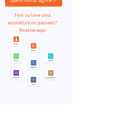
Quero testar agora!
Tem ou teve uma
assinatura no passado?
Reative aqui