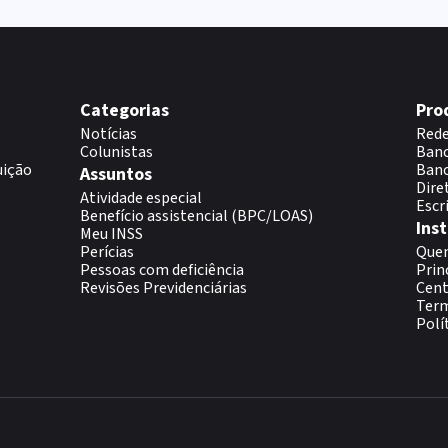
Categorias
Pro
Notícias
Rede
Colunistas
Banc
uição
Banc
Assuntos
Dire
Atividade especial
Escr
Benefício assistencial (BPC/LOAS)
Inst
Meu INSS
Perícias
Que
Pessoas com deficiência
Prin
Revisões Previdenciárias
Cent
Term
Polí