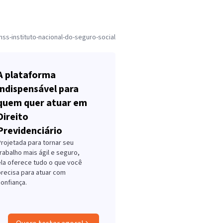
nss-instituto-nacional-do-seguro-social
A plataforma
indispensável para
quem quer atuar em
Direito
Previdenciário
Projetada para tornar seu
rabalho mais ágil e seguro,
ela oferece tudo o que você
precisa para atuar com
onfiança.