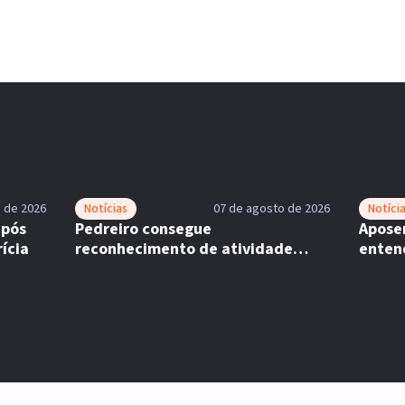
 de 2026
Notícias
07 de agosto de 2026
Notíci
após
Pedreiro consegue
Aposen
ícia
reconhecimento de atividade
enten
especial em recurso