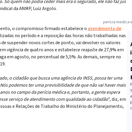
 Só quem não podia ceder mais era o segurado, ele não faz jus
 sindical da ANMP, Luiz Argolo.
pericia-medica-i
mento, o compromisso firmado estabelece o
atendimento de
lizadas no período e a reposição das horas não trabalhadas nas
 de suspender novos cortes de ponto, vai devolver os valores
em vigência de quatro anos e estabelece reajuste de 27,9% em
paga em agosto, no percentual de 5,5%. As demais, sempre no
19.
rado, o cidadão que busca uma agência do INSS, possa ter uma
Nós podemos ter uma previsibilidade de que não vai haver mais
t
anos no campo da perícia médica e, portanto, a gente espera
 esse serviço de atendimento com qualidade ao cidadão
”, diz, em
essoas e Relações de Trabalho do Ministério do Planejamento,
c