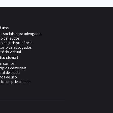
duto
s sociais para advogados
o de laudos
o de jurisprudência
tório de advogados
itório virtual
itucional
m somos
cípios editoriais
ral de ajuda
os de uso
tica de privacidade