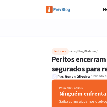
No
Notícias
Início
/
Blog
/
Notícias
/
Peritos encerram 
segurados para r
Publicado 
Por:
Renan Oliveira
PARA ADVOGADOS
Ninguém enfrenta 
Saiba como ajudamos o advo