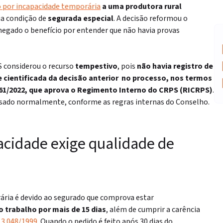
o por incapacidade temporária
a uma
produtora rural
ua condição de
segurada especial
. A decisão reformou o
negado o benefício por entender que não havia provas
S considerou o recurso
tempestivo
, pois
não havia registro de
 cientificada da decisão anterior
no processo, nos termos
.061/2022, que aprova o Regimento Interno do CRPS (RICRPS)
.
lisado normalmente, conforme as regras internas do Conselho.
acidade exige qualidade de
ária é devido ao segurado que comprova estar
 trabalho por mais de 15 dias
, além de cumprir a carência
 3.048/1999
. Quando o pedido é feito após 30 dias do