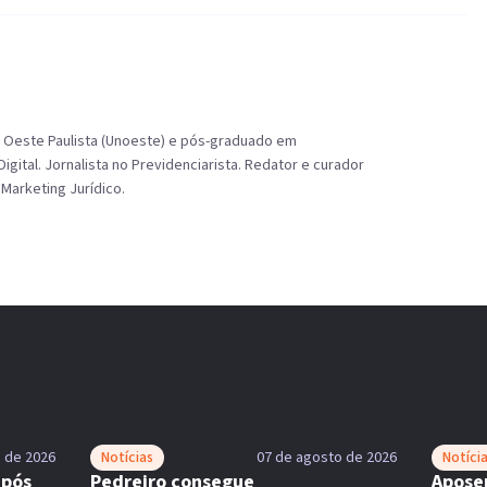
o Oeste Paulista (Unoeste) e pós-graduado em
gital. Jornalista no Previdenciarista. Redator e curador
Marketing Jurídico.
 de 2026
Notícias
07 de agosto de 2026
Notíci
após
Pedreiro consegue
Aposen