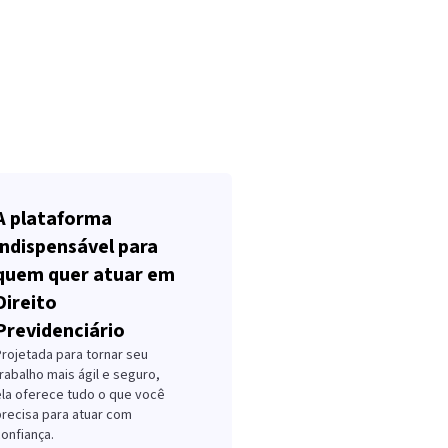
A plataforma
indispensável para
quem quer atuar em
Direito
Previdenciário
Projetada para tornar seu
rabalho mais ágil e seguro,
ela oferece tudo o que você
precisa para atuar com
onfiança.