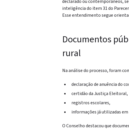
declarado
ou contemporâneos, se
inteligência do item 31 do Parecer
Esse entendimento segue orientaç
Documentos públ
rural
Na análise do processo, foram co
declaração de anuência do co
certidão da Justiça Eleitoral,
registros escolares,
informações já utilizadas em
O Conselho destacou que documen