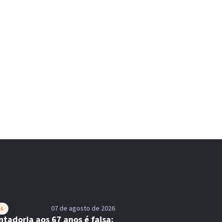
as
07 de agosto de 2026
tadoria aos 67 anos é falsa;