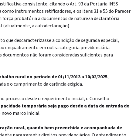
tificativa consistente,
citando o Art. 93 da Portaria INSS
 como instrumentos retificadores, e os itens 31 e 55 do Parecer
m força probatória a documentos de natureza declaratória
l (atualmente, a autodeclaração)
.
o que descaracterizasse a condição de segurada especial,
ou enquadramento em outra categoria previdenciária.
s documentos não foram consideradas suficientes para
abalho rural no período de 01/11/2013 a 10/02/2025
,
da e o cumprimento da carência exigida.
 processo desde o requerimento inicial, o Conselho
capacidade temporária seja pago desde a data de entrada do
 novo marco inicial.
ração rural, quando bem preenchida e acompanhada de
ficiente para garantir direitos previdenciários. O entendimento