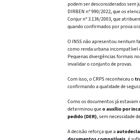
podem ser desconsiderados sem jus
DIRBEN nº 990/2022, que os elenca
Conjur nº 3.136/2003, que atribue
quando confirmados por prova ora
O INSS não apresentou nenhum fat
como renda urbana incompatível 
Pequenas divergências formais no
invalidar o conjunto de provas.
Com isso, o CRPS reconheceu o
tr
confirmando a qualidade de segura
Como os documentos já estavam no
determinou que
o auxílio por in
pedido (DER)
, sem necessidade de
A decisão reforça que a
autodecla
documentos compatíveis
, é su