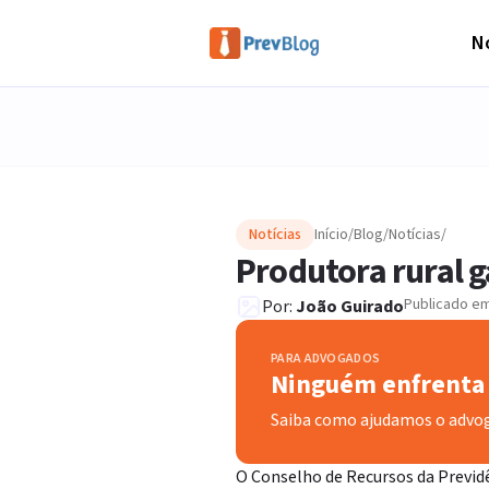
No
Notícias
Início
/
Blog
/
Notícias
/
Produtora rural g
Publicado e
Por:
João Guirado
PARA ADVOGADOS
Ninguém enfrenta 
Saiba como ajudamos o advo
O Conselho de Recursos da Previdê