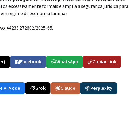
ntos excessivamente formais e amplia a segurança jurídica para
s em regime de economia familiar.
vo: 44233.272602/2025-65.
er)
Facebook
WhatsApp
Copiar Link
e AI Mode
Grok
Claude
Perplexity