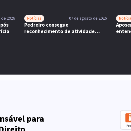
 de 2026
Notícias
07 de agosto de 2026
Notíci
após
Pedreiro consegue
Aposen
ícia
reconhecimento de atividade
enten
especial em recurso
nsável para
Direito