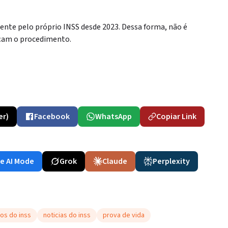
mente pelo próprio INSS desde 2023. Dessa forma, não é
façam o procedimento.
er)
Facebook
WhatsApp
Copiar Link
e AI Mode
Grok
Claude
Perplexity
os do inss
noticias do inss
prova de vida