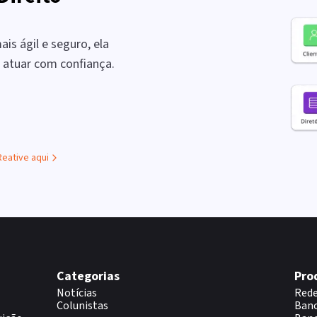
is ágil e seguro, ela
a atuar com confiança.
Reative aqui
Categorias
Pro
Notícias
Rede
Colunistas
Banc