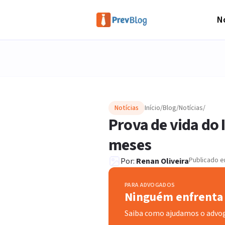
No
Notícias
Início
/
Blog
/
Notícias
/
Prova de vida do
meses
Publicado 
Por:
Renan Oliveira
PARA ADVOGADOS
Ninguém enfrenta 
Saiba como ajudamos o advo