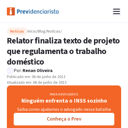
Notícias
Início
/
Blog
/
Notícias
/
Relator finaliza texto de projeto
que regulamenta o trabalho
doméstico
Por:
Renan Oliveira
Publicado em:
06 de junho de 2013
Atualizado em:
06 de junho de 2013
PARA ADVOGADOS
Ninguém enfrenta o INSS sozinho
Saiba como ajudamos o advogado nessa batalha
Conheça o Prev