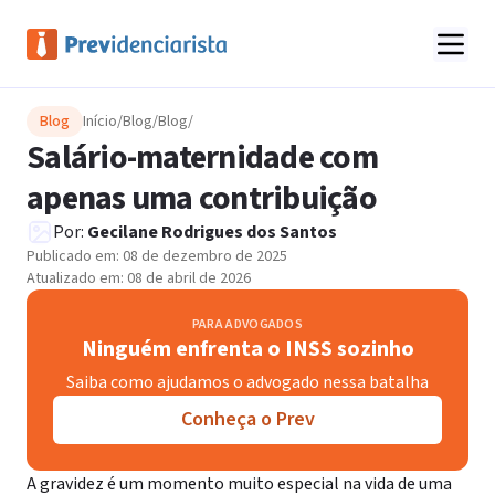
Blog
Início
/
Blog
/
Blog
/
Salário-maternidade com
apenas uma contribuição
Por:
Gecilane Rodrigues dos Santos
Publicado em:
08 de dezembro de 2025
Atualizado em:
08 de abril de 2026
PARA ADVOGADOS
Ninguém enfrenta o INSS sozinho
Saiba como ajudamos o advogado nessa batalha
Conheça o Prev
A gravidez é um momento muito especial na vida de uma