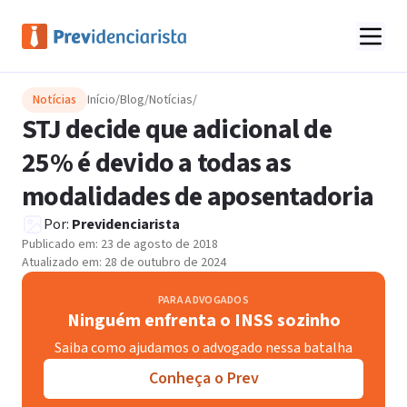
Notícias
Início
/
Blog
/
Notícias
/
STJ decide que adicional de
25% é devido a todas as
modalidades de aposentadoria
Por:
Previdenciarista
Publicado em:
23 de agosto de 2018
Atualizado em:
28 de outubro de 2024
PARA ADVOGADOS
Ninguém enfrenta o INSS sozinho
Saiba como ajudamos o advogado nessa batalha
Conheça o Prev