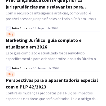
Prev lança busca com IA que prioriza
jurisprudências mais relevantes para
advogados
Com o recurso da inteligência artificial, como visto, é
possível acessar jurisprudências de todo o País em uma só
ferramenta, filtrá-las e ainda verificar as principais bases
João Guirado
-
25 de jun. de 2026
legais. Veja!
Blog
Marketing Jurídico: guia completo e
atualizado em 2026
Este guia completo e atualizado foi desenvolvido
especificamente para orientar profissionais do Direito na
implementação de estratégias digitais de alta
João Guirado
-
26 de mai. de 2026
performance.
Blog
Perspectivas para a aposentadoria especial
com o PLP 42/2023
Confira as mudanças propostas pela PLP, os impactos
esperados e as áreas que serão afetadas. Leia o artigo da
Dra. Jane Berwanger.