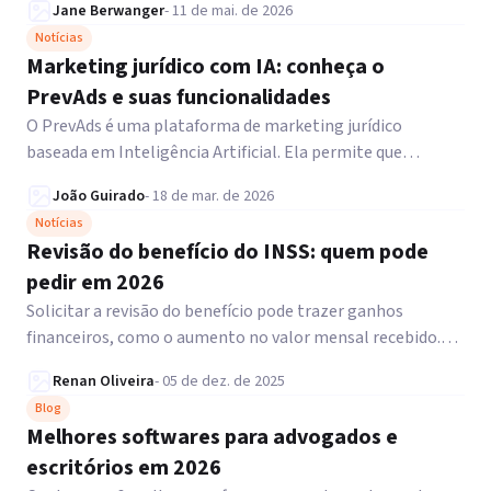
Jane Berwanger
-
11 de mai. de 2026
Notícias
Marketing jurídico com IA: conheça o
PrevAds e suas funcionalidades
O PrevAds é uma plataforma de marketing jurídico
baseada em Inteligência Artificial. Ela permite que
advogados criem, personalizem e agendem conteúdos
João Guirado
-
18 de mar. de 2026
para redes sociais.
Notícias
Revisão do benefício do INSS: quem pode
pedir em 2026
Solicitar a revisão do benefício pode trazer ganhos
financeiros, como o aumento no valor mensal recebido.
Acesse!
Renan Oliveira
-
05 de dez. de 2025
Blog
Melhores softwares para advogados e
escritórios em 2026