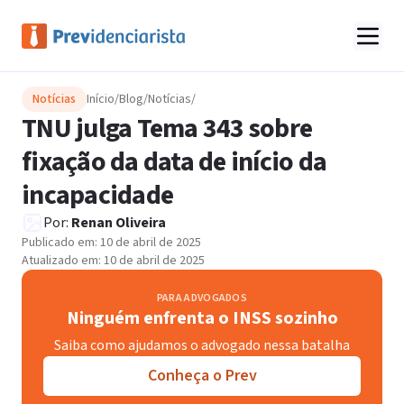
Notícias
Início
/
Blog
/
Notícias
/
TNU julga Tema 343 sobre
fixação da data de início da
incapacidade
Por:
Renan Oliveira
Publicado em:
10 de abril de 2025
Atualizado em:
10 de abril de 2025
PARA ADVOGADOS
Ninguém enfrenta o INSS sozinho
Saiba como ajudamos o advogado nessa batalha
Conheça o Prev