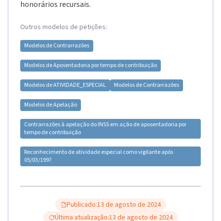
honorários recursais.
Outros modelos de petições:
Modelos de
Contrarrazões
Modelos de
Aposentadoria por tempo de contribuição
Modelos de
ATIVIDADE_ESPECIAL
Modelos de
Contrarrazões
Modelos de
Apelação
Contrarrazões à apelação do INSS em ação de aposentadoria por
tempo de contribuição
Reconhecimento de atividade especial como vigilante após
05/03/1997
Publicado:
13 de agosto de 2024
Última atualização:
13 de agosto de 2024