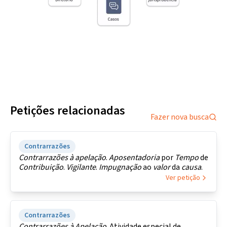
Petições relacionadas
Fazer nova busca
Contrarrazões
Contrarrazões
à
apelação
.
Aposentadoria
por
Tempo
de
Contribuição
.
Vigilante
.
Impugnação
ao
valor
da
causa
.
Ver petição
Contrarrazões
Contrarrazões
à
Apelação
. Atividade especial de