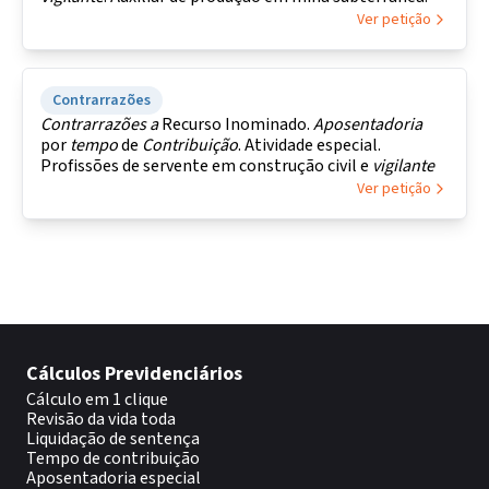
Ver petição
Contrarrazões
Contrarrazões
a
Recurso Inominado.
Aposentadoria
por
tempo
de
Contribuição
. Atividade especial.
Profissões de servente em construção civil e
vigilante
Ver petição
Cálculos Previdenciários
Cálculo em 1 clique
Revisão da vida toda
Liquidação de sentença
Tempo de contribuição
Aposentadoria especial