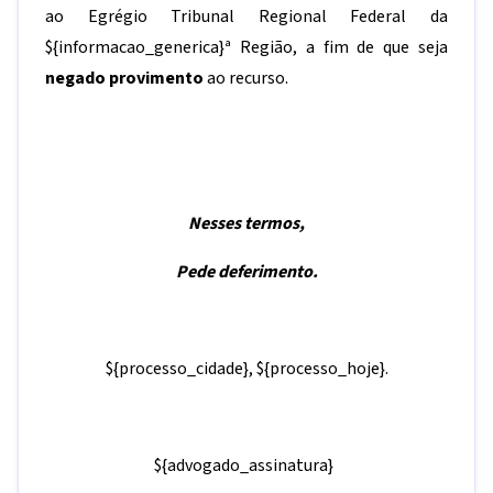
ao Egrégio Tribunal Regional Federal da
${informacao_generica}
ª Região, a fim de que seja
negado provimento
ao recurso.
Nesses termos,
Pede deferimento.
${processo_cidade}
,
${processo_hoje}
.
${advogado_assinatura}