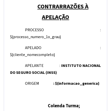
CONTRARRAZÕES À
APELAÇÃO
PROCESSO :
${processo_numero_1o_grau}
APELADO :
${cliente_nomecompleto}
APELANTE :
INSTITUTO NACIONAL
DO SEGURO SOCIAL (INSS)
ORIGEM
:
${informacao_generica}
Colenda Turma;