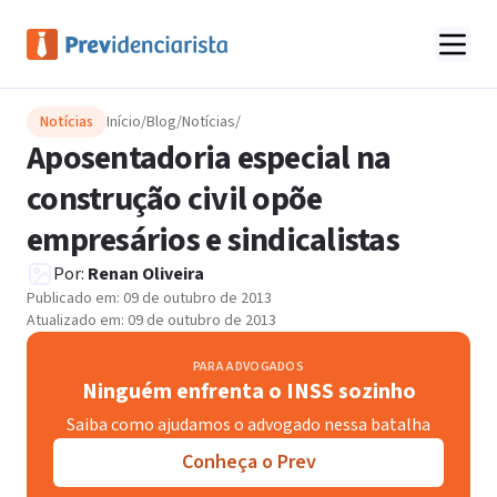
Notícias
Início
/
Blog
/
Notícias
/
Aposentadoria especial na
construção civil opõe
empresários e sindicalistas
Por:
Renan Oliveira
Publicado em:
09 de outubro de 2013
Atualizado em:
09 de outubro de 2013
PARA ADVOGADOS
Ninguém enfrenta o INSS sozinho
Saiba como ajudamos o advogado nessa batalha
Conheça o Prev