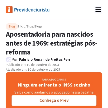
Blog
Início
/
Blog
/
Blog
/
Aposentadoria para nascidos
antes de 1969: estratégias pós-
reforma
Por:
Fabricio Renan de Freitas Ferri
Publicado em:
10 de outubro de 2025
Atualizado em:
10 de outubro de 2025
PARA ADVOGADOS
Ninguém enfrenta o INSS sozinho
Saiba como ajudamos o advogado nessa batalha
Conheça o Prev