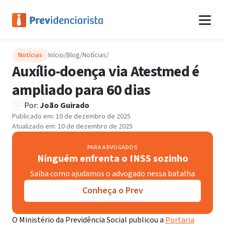
Notícias
Início
/
Blog
/
Notícias
/
Auxílio-doença via Atestmed é
ampliado para 60 dias
Por:
João Guirado
Publicado em:
10 de dezembro de 2025
Atualizado em:
10 de dezembro de 2025
PARA ADVOGADOS
Ninguém enfrenta o INSS sozinho
Saiba como ajudamos o advogado nessa batalha
Conheça o Prev
O Ministério da Previdência Social publicou a
Portaria