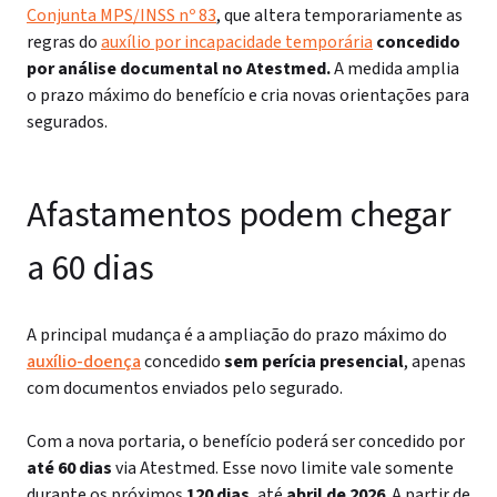
Conjunta MPS/INSS nº 83
, que altera temporariamente as
regras do
auxílio por incapacidade temporária
concedido
por análise documental no Atestmed.
A medida amplia
o prazo máximo do benefício e cria novas orientações para
segurados.
Afastamentos podem chegar
a 60 dias
A principal mudança é a ampliação do prazo máximo do
auxílio-doença
concedido
sem perícia presencial
, apenas
com documentos enviados pelo segurado.
Com a nova portaria, o benefício poderá ser concedido por
até 60 dias
via Atestmed. Esse novo limite vale somente
durante os próximos
120 dias
, até
abril de 2026
. A partir de