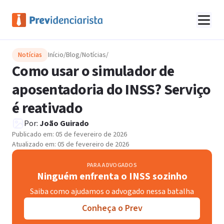
Notícias
Início
/
Blog
/
Notícias
/
Como usar o simulador de
aposentadoria do INSS? Serviço
é reativado
Por:
João Guirado
Publicado em:
05 de fevereiro de 2026
Atualizado em:
05 de fevereiro de 2026
PARA ADVOGADOS
Ninguém enfrenta o INSS sozinho
Saiba como ajudamos o advogado nessa batalha
Conheça o Prev