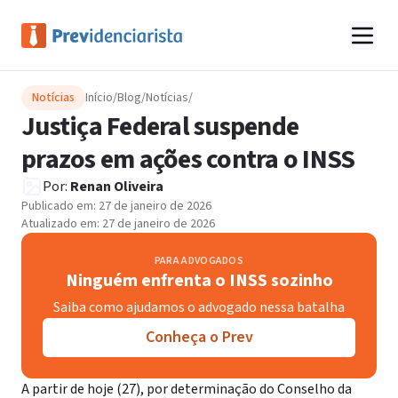
Notícias
Início
/
Blog
/
Notícias
/
Justiça Federal suspende
prazos em ações contra o INSS
Por:
Renan Oliveira
Publicado em:
27 de janeiro de 2026
Atualizado em:
27 de janeiro de 2026
PARA ADVOGADOS
Ninguém enfrenta o INSS sozinho
Saiba como ajudamos o advogado nessa batalha
Conheça o Prev
A partir de hoje (27), por determinação do Conselho da