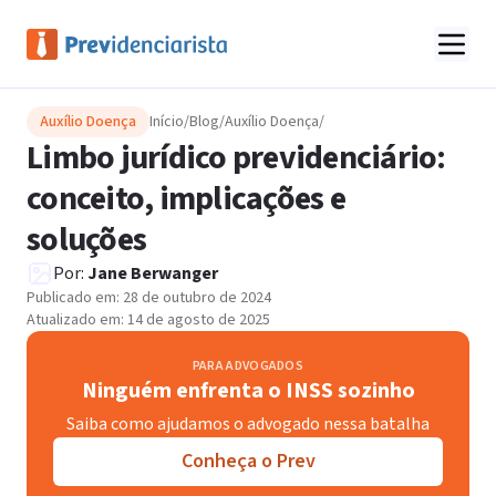
Auxílio Doença
Início
/
Blog
/
Auxílio Doença
/
Limbo jurídico previdenciário:
conceito, implicações e
soluções
Por:
Jane Berwanger
Publicado em:
28 de outubro de 2024
Atualizado em:
14 de agosto de 2025
PARA ADVOGADOS
Ninguém enfrenta o INSS sozinho
Saiba como ajudamos o advogado nessa batalha
Conheça o Prev