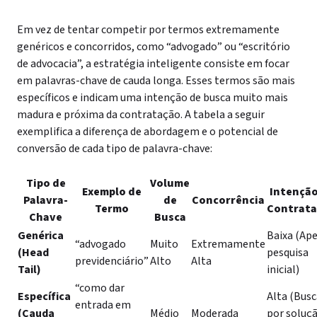
Em vez de tentar competir por termos extremamente
genéricos e concorridos, como “advogado” ou “escritório
de advocacia”, a estratégia inteligente consiste em focar
em palavras-chave de cauda longa. Esses termos são mais
específicos e indicam uma intenção de busca muito mais
madura e próxima da contratação. A tabela a seguir
exemplifica a diferença de abordagem e o potencial de
conversão de cada tipo de palavra-chave:
Tipo de
Volume
Exemplo de
Intenção
Palavra-
de
Concorrência
Termo
Contrat
Chave
Busca
Genérica
Baixa (Ap
“advogado
Muito
Extremamente
(Head
pesquisa
previdenciário”
Alto
Alta
Tail)
inicial)
“como dar
Específica
Alta (Busc
entrada em
(Cauda
Médio
Moderada
por soluç