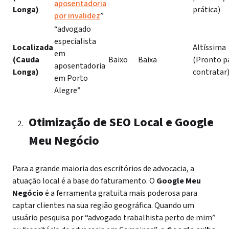
aposentadoria
Longa)
prática)
por invalidez
”
“advogado
especialista
Localizada
Altíssima
em
(Cauda
Baixo
Baixa
(Pronto p
aposentadoria
Longa)
contratar
em Porto
Alegre”
Otimização de SEO Local e Google
Meu Negócio
Para a grande maioria dos escritórios de advocacia, a
atuação local é a base do faturamento. O
Google Meu
Negócio
é a ferramenta gratuita mais poderosa para
captar clientes na sua região geográfica. Quando um
usuário pesquisa por “advogado trabalhista perto de mim”