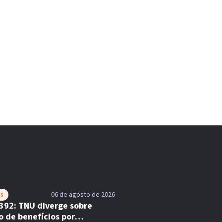
as
06 de agosto de 2026
392: TNU diverge sobre
o de benefícios por