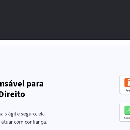
Previdenciário?
incap
nsável para
Direito
is ágil e seguro, ela
a atuar com confiança.