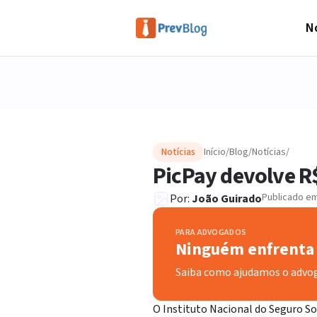
No
Notícias
Início
/
Blog
/
Notícias
/
PicPay devolve R
Publicado e
Por:
João Guirado
PARA ADVOGADOS
Ninguém enfrenta 
Saiba como ajudamos o advo
O Instituto Nacional do Seguro Soc