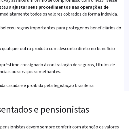
icPay assinou um termo de compromisso com o INSS. Nesse
eteu a
ajustar seus procedimentos nas operações de
 imediatamente todos os valores cobrados de forma indevida.
abeleceu regras importantes para proteger os beneficiários do
 qualquer outro produto com desconto direto no benefício
mpréstimo consignado à contratação de seguros, títulos de
nciais ou serviços semelhantes.
a casada e é proibida pela legislação brasileira.
entados e pensionistas
 pensionistas devem sempre conferir com atenção os valores