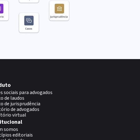
duto
s sociais para advogados
o de laudos
o de jurisprudência
tório de advogados
itório virtual
itucional
m somos
cípios editoriais