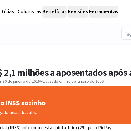
tícias
Colunistas
Benefícios
Revisões
Ferramentas
$ 2,1 milhões a aposentados após 
m:
30 de janeiro de 2026
Atualizado em:
30 de janeiro de 2026
o INSS sozinho
gado nessa batalha
ial (INSS) informou nesta quinta-feira (29) que o PicPay