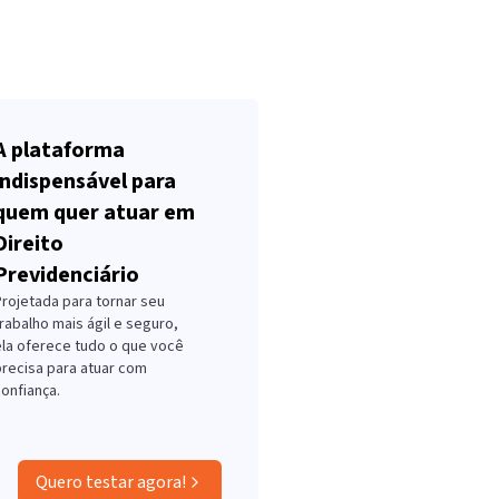
A plataforma
indispensável para
quem quer atuar em
Direito
Previdenciário
Projetada para tornar seu
rabalho mais ágil e seguro,
ela oferece tudo o que você
precisa para atuar com
onfiança.
Quero testar agora!