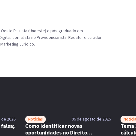
o Oeste Paulista (Unoeste) e pós-graduado em
gital. Jornalista no Previdenciarista. Redator e curador
Marketing Jurídico.
 de 2026
Notícias
06 de agosto de 2026
Notíci
falsa;
Como identificar novas
Tema 
oportunidades no Direito
cálcul