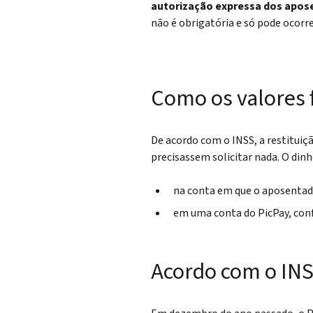
autorização expressa dos apos
não é obrigatória e só pode ocorr
Como os valores 
De acordo com o INSS, a restituiç
precisassem solicitar nada. O dinh
na conta em que o aposentado
em uma conta do PicPay, con
Acordo com o INS