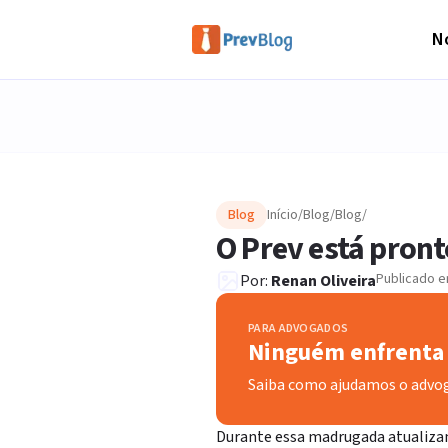
No
Blog
Início
/
Blog
/
Blog
/
O Prev está pront
Publicado 
Por:
Renan Oliveira
PARA ADVOGADOS
Ninguém enfrenta 
Saiba como ajudamos o advo
Durante essa madrugada atualizam