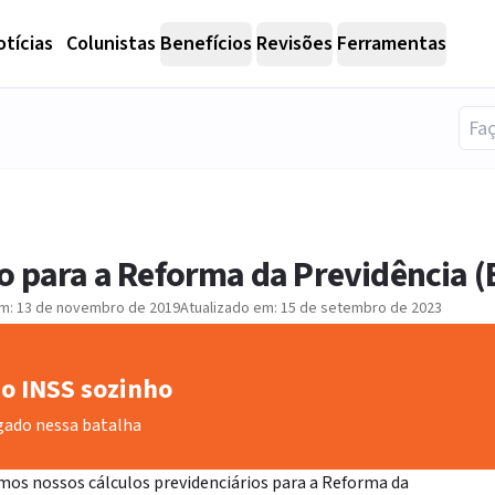
tícias
Colunistas
Benefícios
Revisões
Ferramentas
o para a Reforma da Previdência (
em:
13 de novembro de 2019
Atualizado em:
15 de setembro de 2023
o INSS sozinho
gado nessa batalha
os nossos cálculos previdenciários para a Reforma da