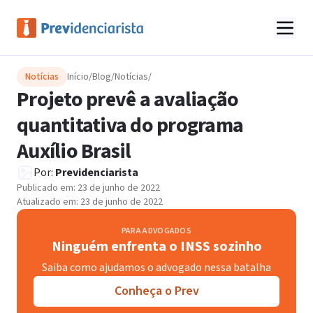
Notícias
Início
/
Blog
/
Notícias
/
Projeto prevê a avaliação
quantitativa do programa
Auxílio Brasil
Por:
Previdenciarista
Publicado em:
23 de junho de 2022
Atualizado em:
23 de junho de 2022
PARA ADVOGADOS
Ninguém enfrenta o INSS sozinho
Saiba como ajudamos o advogado nessa batalha
Conheça o Prev