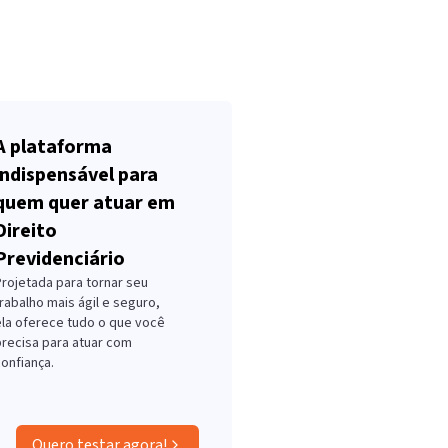
A plataforma
indispensável para
quem quer atuar em
Direito
Previdenciário
Projetada para tornar seu
rabalho mais ágil e seguro,
ela oferece tudo o que você
precisa para atuar com
onfiança.
Quero testar agora!