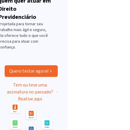
quem quer atuar em
Direito
Previdenciário
Projetada para tornar seu
rabalho mais ágil e seguro,
ela oferece tudo o que você
precisa para atuar com
onfiança.
Quero testar agora!
Tem ou teve uma
assinatura no passado?
Reative aqui