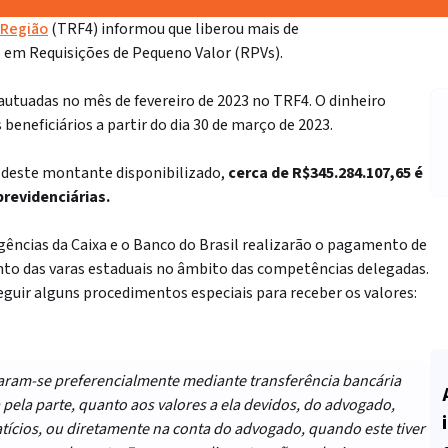
 Região
(TRF4) informou que liberou mais de
o em
Requisições de Pequeno Valor (RPVs)
.
 autuadas no mês de fevereiro de 2023 no TRF4. O dinheiro
s beneficiários
a partir do dia 30 de março de 2023.
, deste montante disponibilizado,
cerca de R$
345.284.107,65
é
revidenciárias.
agências da Caixa e o Banco do Brasil realizarão o pagamento de
anto das varas estaduais no âmbito das competências delegadas.
guir alguns procedimentos especiais para receber os valores:
izaram-se preferencialmente mediante transferência bancária
 pela parte, quanto aos valores a ela devidos, do advogado,
ícios, ou diretamente na conta do advogado, quando este tiver