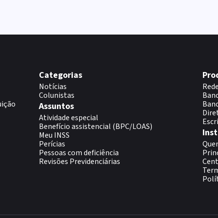
Categorias
Pro
Notícias
Rede
Colunistas
Banc
uição
Banc
Assuntos
Dire
Atividade especial
Escr
Benefício assistencial (BPC/LOAS)
Inst
Meu INSS
Perícias
Que
Pessoas com deficiência
Prin
Revisões Previdenciárias
Cent
Term
Polí