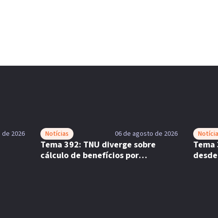
 de 2026
Notícias
06 de agosto de 2026
Notíci
Tema 392: TNU diverge sobre
Tema 
cálculo de benefícios por
desde
incapacidade
comp