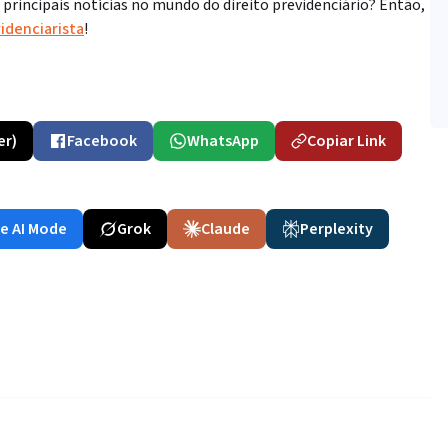
rincipais notícias no mundo do direito previdenciário? Então,
idenciarista
!
er)
Facebook
WhatsApp
Copiar Link
e AI Mode
Grok
Claude
Perplexity