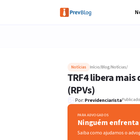
No
Notícias
Início
/
Blog
/
Notícias
/
TRF4 libera mais
(RPVs)
Publicad
Por:
Previdenciarista
PARA ADVOGADOS
Ninguém enfrenta 
Saiba como ajudamos o advo