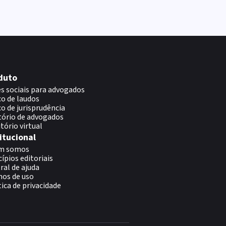
duto
s sociais para advogados
o de laudos
o de jurisprudência
tório de advogados
itório virtual
itucional
m somos
cípios editoriais
ral de ajuda
os de uso
tica de privacidade