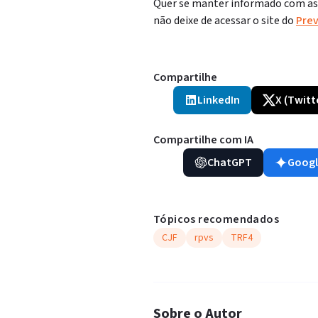
Quer se manter informado com as p
não deixe de acessar o site do
Prev
Compartilhe
LinkedIn
X (Twitt
Compartilhe com IA
ChatGPT
Googl
Tópicos recomendados
CJF
rpvs
TRF4
Sobre o Autor