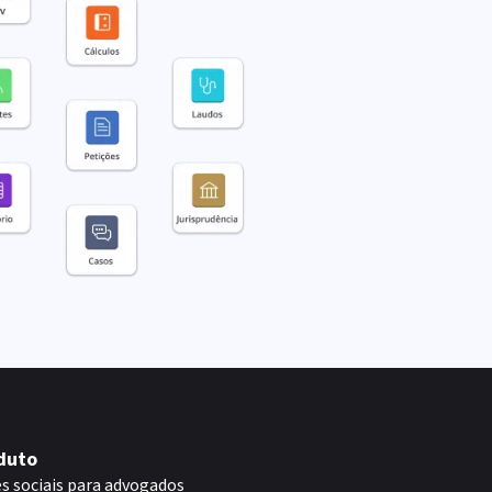
duto
s sociais para advogados