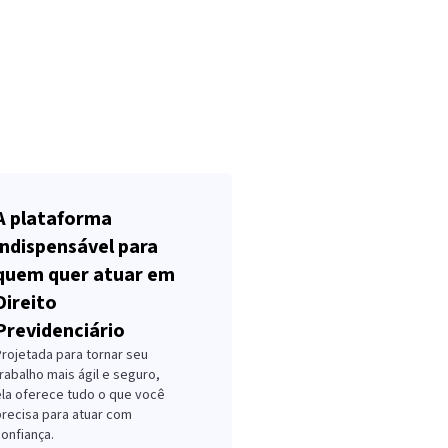
A plataforma
indispensável para
quem quer atuar em
Direito
Previdenciário
Projetada para tornar seu
rabalho mais ágil e seguro,
ela oferece tudo o que você
precisa para atuar com
onfiança.