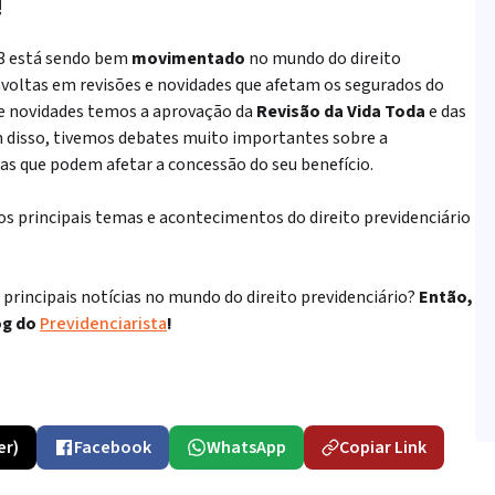
!
023 está sendo bem
movimentado
no mundo do direito
ravoltas em revisões e novidades que afetam os segurados do
de novidades temos a aprovação da
Revisão da Vida Toda
e das
m disso, tivemos debates muito importantes sobre a
s que podem afetar a concessão do seu benefício.
os principais temas e acontecimentos do direito previdenciário
rincipais notícias no mundo do direito previdenciário?
Então,
og do
Previdenciarista
!
er)
Facebook
WhatsApp
Copiar Link