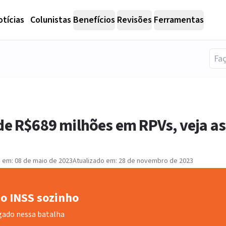
tícias
Colunistas
Benefícios
Revisões
Ferramentas
de R$689 milhões em RPVs, veja as
o em:
08 de maio de 2023
Atualizado em:
28 de novembro de 2023
o INSS sozinho
gado nessa batalha