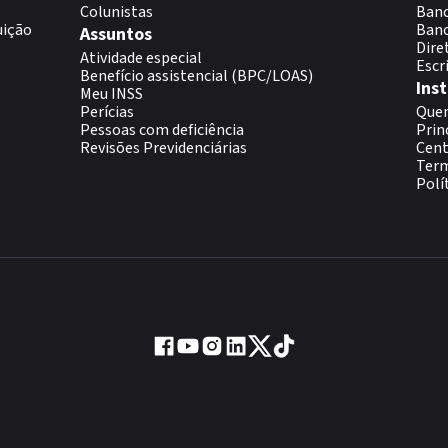
Colunistas
Banc
uição
Banc
Assuntos
Dire
Atividade especial
Escr
Benefício assistencial (BPC/LOAS)
Inst
Meu INSS
Perícias
Que
Pessoas com deficiência
Prin
Revisões Previdenciárias
Cent
Term
Polí