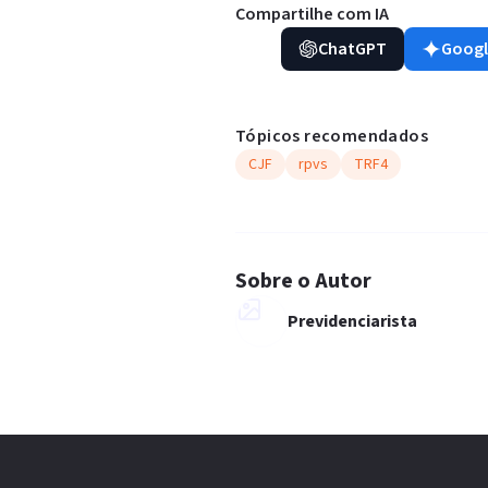
Compartilhe com IA
ChatGPT
Googl
Tópicos recomendados
CJF
rpvs
TRF4
Sobre o Autor
Previdenciarista