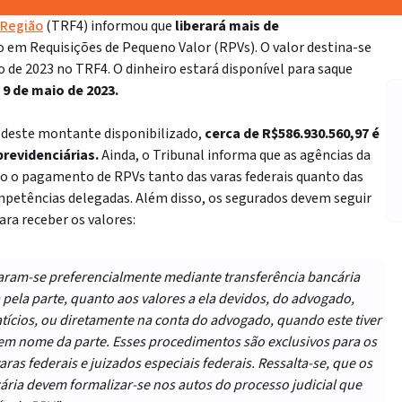
 Região
(TRF4) informou que
liberará mais de
o em
Requisições de Pequeno Valor (RPVs)
. O valor destina-se
de 2023 no TRF4. O dinheiro estará disponível para saque
a 9 de maio de 2023.
, deste montante disponibilizado,
cerca de R$
586.930.560,97
é
revidenciárias.
Ainda, o Tribunal informa que as agências da
rão o pagamento de RPVs tanto das varas federais quanto das
mpetências delegadas. Além disso, os segurados devem seguir
ra receber os valores:
izaram-se preferencialmente mediante transferência bancária
 pela parte, quanto aos valores a ela devidos, do advogado,
ícios, ou diretamente na conta do advogado, quando este tiver
em nome da parte. Esses procedimentos são exclusivos para os
ras federais e juizados especiais federais. Ressalta-se, que os
ária devem formalizar-se nos autos do processo judicial que