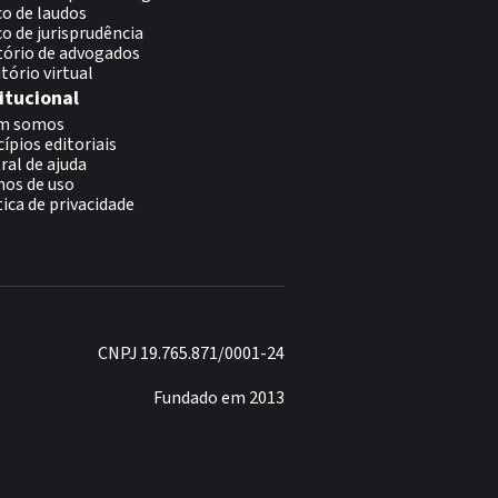
o de laudos
o de jurisprudência
tório de advogados
itório virtual
itucional
m somos
cípios editoriais
ral de ajuda
os de uso
tica de privacidade
CNPJ 19.765.871/0001-24
Fundado em 2013