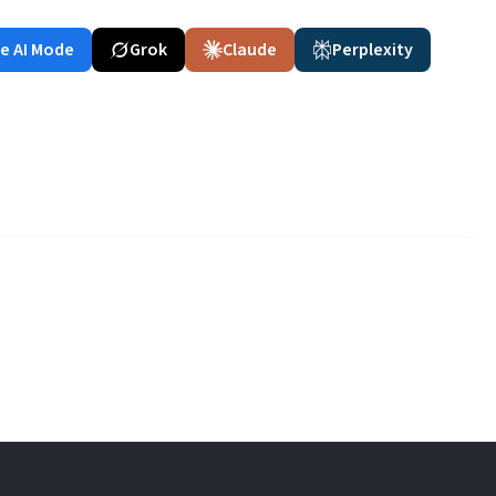
e AI Mode
Grok
Claude
Perplexity