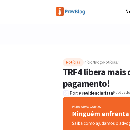
No
Notícias
Início
/
Blog
/
Notícias
/
TRF4 libera mais 
pagamento!
Publicad
Por:
Previdenciarista
PARA ADVOGADOS
Ninguém enfrenta 
Saiba como ajudamos o advo