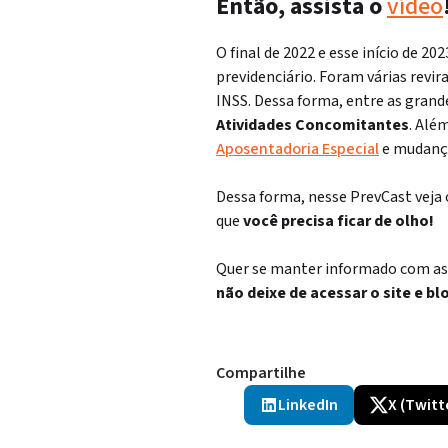
Então, assista o
vídeo
O final de 2022 e esse início de 2
previdenciário. Foram várias revi
INSS. Dessa forma, entre as gran
Atividades Concomitantes
. Alé
Aposentadoria Especial
e mudança
Dessa forma, nesse PrevCast veja 
que
você precisa ficar de olho!
Quer se manter informado com as p
não deixe de acessar o site e bl
Compartilhe
LinkedIn
X (Twitt