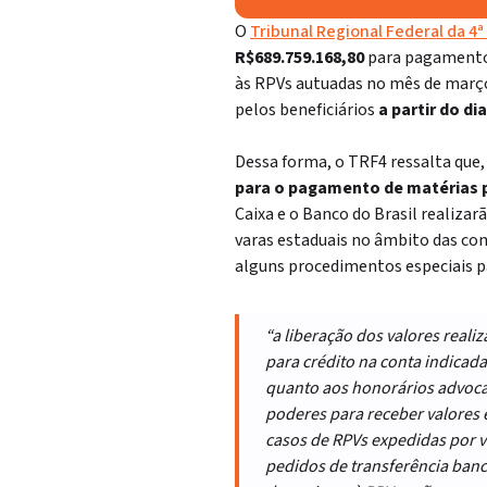
O
Tribunal Regional Federal da 4ª
R$689.759.168,80
para pagament
às RPVs autuadas no mês de março 
pelos beneficiários
a partir do di
Dessa forma, o TRF4 ressalta que
para o pagamento de matérias p
Caixa e o Banco do Brasil realiza
varas estaduais no âmbito das co
alguns procedimentos especiais pa
“a liberação dos valores real
para crédito na conta indicada
quanto aos honorários advocat
poderes para receber valores 
casos de RPVs expedidas por va
pedidos de transferência banc