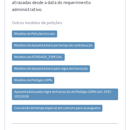
atrasadas desde a data do requerimento
administrativo.
Outros modelos de petições:
Modelos de
Petições Iniciais
Modelos de
Aposentadoria por tempo de contribuição
Modelos de
ATIVIDADE_ESPECIAL
Modelos de
Aposentadoria pela regra de transição
Modelos de
Pedágio 100%
Aposentadoria pela regra de transição do Pedágio 100% (art. 20 EC
103/2019)
Conversão de tempo especial em comum para açougueiro