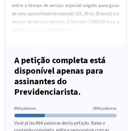
entre o tempo de serviço especial exigido para gozo
de uma aposentadoria especial (15, 20 ou 25 anos) e o
tempo de serviço comum. O Decreto 3.048/99 traz a
tabela com os multiplicadores:
A petição completa está
disponível apenas para
assinantes do
Previdenciarista.
864
palavras
2880
palavras
Você já leu
864
palavras desta petição. Baixe o
conteúdo completo, edite e personalize com as